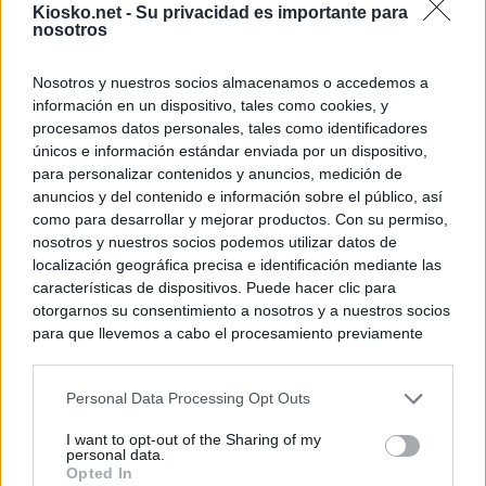
Kiosko.net -
Su privacidad es importante para
nosotros
Nosotros y nuestros socios almacenamos o accedemos a
información en un dispositivo, tales como cookies, y
procesamos datos personales, tales como identificadores
únicos e información estándar enviada por un dispositivo,
para personalizar contenidos y anuncios, medición de
anuncios y del contenido e información sobre el público, así
como para desarrollar y mejorar productos. Con su permiso,
nosotros y nuestros socios podemos utilizar datos de
localización geográfica precisa e identificación mediante las
características de dispositivos. Puede hacer clic para
otorgarnos su consentimiento a nosotros y a nuestros socios
para que llevemos a cabo el procesamiento previamente
descrito. De forma alternativa, puede acceder a información
más detallada y cambiar sus preferencias antes de otorgar o
Personal Data Processing Opt Outs
negar su consentimiento. Tenga en cuenta que algún
procesamiento de sus datos personales puede no requerir
I want to opt-out of the Sharing of my
de su consentimiento, pero usted tiene el derecho de
personal data.
rechazar tal procesamiento. Sus preferencias se aplicarán
Opted In