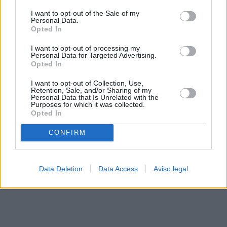
solo a este sitio web. Puede cambiar sus preferencias en
I want to opt-out of the Sale of my
cualquier momento entrando de nuevo en este sitio web o
Personal Data.
visitando nuestra política de privacidad.
Opted In
I want to opt-out of processing my
Personal Data for Targeted Advertising.
Opted In
I want to opt-out of Collection, Use,
Retention, Sale, and/or Sharing of my
Personal Data that Is Unrelated with the
Purposes for which it was collected.
Opted In
CONFIRM
Data Deletion
Data Access
Aviso legal