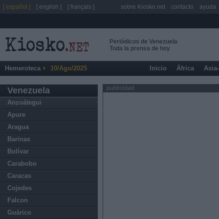
[ español ]
[ english ]
[ français ]
sobre Kiosko.net
contacto
ayuda
Periódicos de Venezuela
Toda la prensa de hoy
Hemeroteca
10/Ago/2025
Inicio
África
Asia
publicidad
Venezuela
Anzoátegui
Apure
Aragua
Barinas
Bolívar
Carabobo
Caracas
Cojedes
Falcon
Guárico