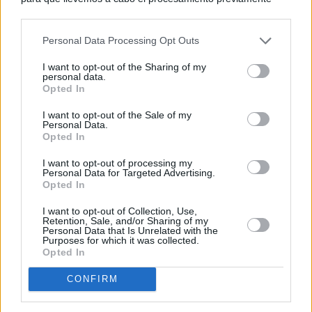
descrito. De forma alternativa, puede acceder a información
más detallada y cambiar sus preferencias antes de otorgar o
Personal Data Processing Opt Outs
negar su consentimiento. Tenga en cuenta que algún
procesamiento de sus datos personales puede no requerir
I want to opt-out of the Sharing of my
de su consentimiento, pero usted tiene el derecho de
personal data.
rechazar tal procesamiento. Sus preferencias se aplicarán
Opted In
solo a este sitio web. Puede cambiar sus preferencias en
I want to opt-out of the Sale of my
cualquier momento entrando de nuevo en este sitio web o
Personal Data.
visitando nuestra política de privacidad.
Opted In
I want to opt-out of processing my
Personal Data for Targeted Advertising.
Opted In
I want to opt-out of Collection, Use,
Retention, Sale, and/or Sharing of my
Personal Data that Is Unrelated with the
Purposes for which it was collected.
Opted In
CONFIRM