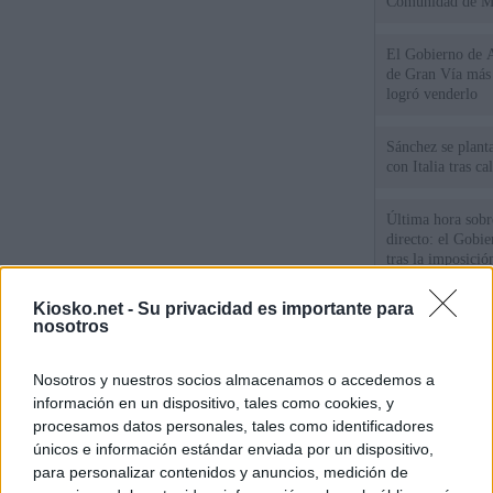
Comunidad de M
El Gobierno de A
de Gran Vía más
logró venderlo
Sánchez se plant
con Italia tras c
Última hora sobre
directo: el Gobie
tras la imposició
de "inaceptables
Kiosko.net -
Su privacidad es importante para
Los viajeros atra
nosotros
Italia: “Es ridíc
Nosotros y nuestros socios almacenamos o accedemos a
Sánchez responde
información en un dispositivo, tales como cookies, y
procesamos datos personales, tales como identificadores
únicos e información estándar enviada por un dispositivo,
© Kiosko.net
Aviso Legal
Privacidad y Cookies
para personalizar contenidos y anuncios, medición de