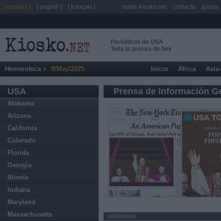
[ español ]
[ english ]
[ français ]
sobre Kiosko.net
contacto
ayuda
Periódicos de USA
Toda la prensa de hoy
Hemeroteca
9/May/2025
Inicio
África
Asia
USA
Prensa de Información G
Alabama
Arizona
California
Colorado
Florida
Georgia
Illinois
Indiana
Maryland
Massachusetts
publicidad