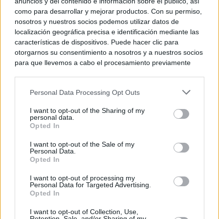
anuncios y del contenido e información sobre el público, así
como para desarrollar y mejorar productos. Con su permiso,
nosotros y nuestros socios podemos utilizar datos de
localización geográfica precisa e identificación mediante las
características de dispositivos. Puede hacer clic para
otorgarnos su consentimiento a nosotros y a nuestros socios
para que llevemos a cabo el procesamiento previamente
descrito. De forma alternativa, puede acceder a información
más detallada y cambiar sus preferencias antes de otorgar o
Personal Data Processing Opt Outs
negar su consentimiento. Tenga en cuenta que algún
procesamiento de sus datos personales puede no requerir
I want to opt-out of the Sharing of my
de su consentimiento, pero usted tiene el derecho de
personal data.
rechazar tal procesamiento. Sus preferencias se aplicarán
Opted In
solo a este sitio web. Puede cambiar sus preferencias en
I want to opt-out of the Sale of my
cualquier momento entrando de nuevo en este sitio web o
Personal Data.
visitando nuestra política de privacidad.
Opted In
I want to opt-out of processing my
Personal Data for Targeted Advertising.
Opted In
I want to opt-out of Collection, Use,
Retention, Sale, and/or Sharing of my