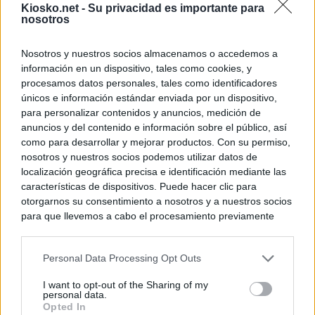
Kiosko.net -
Su privacidad es importante para
nosotros
Nosotros y nuestros socios almacenamos o accedemos a
información en un dispositivo, tales como cookies, y
procesamos datos personales, tales como identificadores
únicos e información estándar enviada por un dispositivo,
para personalizar contenidos y anuncios, medición de
anuncios y del contenido e información sobre el público, así
como para desarrollar y mejorar productos. Con su permiso,
nosotros y nuestros socios podemos utilizar datos de
localización geográfica precisa e identificación mediante las
características de dispositivos. Puede hacer clic para
otorgarnos su consentimiento a nosotros y a nuestros socios
para que llevemos a cabo el procesamiento previamente
descrito. De forma alternativa, puede acceder a información
más detallada y cambiar sus preferencias antes de otorgar o
Personal Data Processing Opt Outs
negar su consentimiento. Tenga en cuenta que algún
procesamiento de sus datos personales puede no requerir
I want to opt-out of the Sharing of my
de su consentimiento, pero usted tiene el derecho de
personal data.
rechazar tal procesamiento. Sus preferencias se aplicarán
Opted In