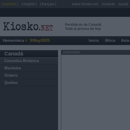
[ español ]
[ english ]
[ français ]
sobre Kiosko.net
contacto
ayuda
Periódicos de Canadá
Toda la prensa de hoy
Hemeroteca
9/May/2025
Inicio
África
Asia
publicidad
Canadá
Columbia Británica
Manitoba
Ontario
Quebec