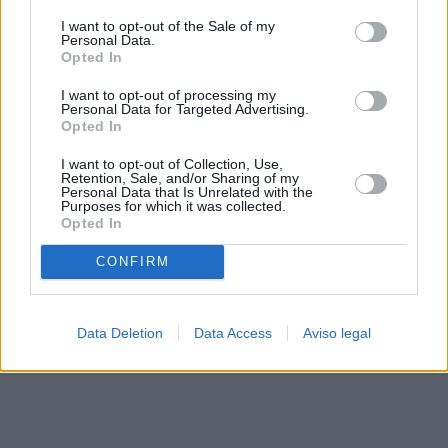
solo a este sitio web. Puede cambiar sus preferencias en
I want to opt-out of the Sale of my
cualquier momento entrando de nuevo en este sitio web o
Personal Data.
visitando nuestra política de privacidad.
Opted In
I want to opt-out of processing my
Personal Data for Targeted Advertising.
Opted In
I want to opt-out of Collection, Use,
Retention, Sale, and/or Sharing of my
Personal Data that Is Unrelated with the
Purposes for which it was collected.
Opted In
CONFIRM
Data Deletion
Data Access
Aviso legal