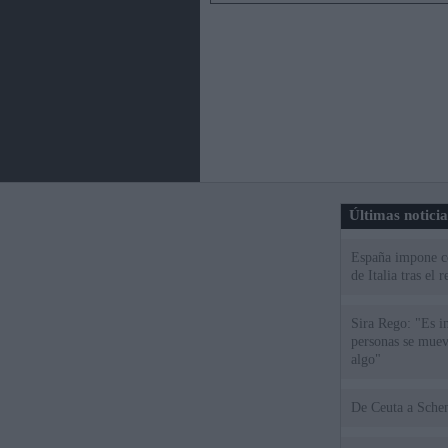
Últimas notici
España impone co
de Italia tras el
Sira Rego: "Es i
personas se muev
algo"
De Ceu