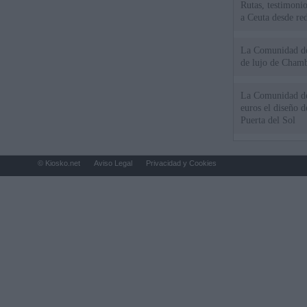
Rutas, testimonio
a Ceuta desde red
La Comunidad de 
de lujo de Chamb
La Comunidad de
euros el diseño d
Puerta del Sol
© Kiosko.net
Aviso Legal
Privacidad y Cookies