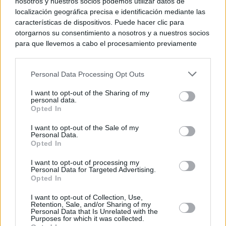
nosotros y nuestros socios podemos utilizar datos de
localización geográfica precisa e identificación mediante las
características de dispositivos. Puede hacer clic para
otorgarnos su consentimiento a nosotros y a nuestros socios
para que llevemos a cabo el procesamiento previamente
descrito. De forma alternativa, puede acceder a información
más detallada y cambiar sus preferencias antes de otorgar o
Personal Data Processing Opt Outs
negar su consentimiento. Tenga en cuenta que algún
procesamiento de sus datos personales puede no requerir
I want to opt-out of the Sharing of my
de su consentimiento, pero usted tiene el derecho de
personal data.
rechazar tal procesamiento. Sus preferencias se aplicarán
Opted In
solo a este sitio web. Puede cambiar sus preferencias en
I want to opt-out of the Sale of my
cualquier momento entrando de nuevo en este sitio web o
Personal Data.
visitando nuestra política de privacidad.
Opted In
I want to opt-out of processing my
Personal Data for Targeted Advertising.
Opted In
I want to opt-out of Collection, Use,
Retention, Sale, and/or Sharing of my
Personal Data that Is Unrelated with the
Purposes for which it was collected.