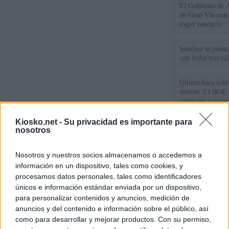
El Gobierno de A
de Gran Vía más
logró venderlo
Sánchez se plant
con Italia tras c
Última hora sobre
directo: El BOE p
controles a viaje
tacha de "incomp
Kiosko.net -
Su privacidad es importante para
Los viajeros atra
nosotros
Italia: “Es ridíc
Nosotros y nuestros socios almacenamos o accedemos a
Sánchez responde
información en un dispositivo, tales como cookies, y
procesamos datos personales, tales como identificadores
únicos e información estándar enviada por un dispositivo,
© Kiosko.net
Aviso Legal
Privacidad y Cookies
para personalizar contenidos y anuncios, medición de
anuncios y del contenido e información sobre el público, así
como para desarrollar y mejorar productos. Con su permiso,