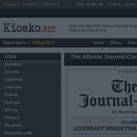
[ español ]
[ english ]
[ français ]
sobre Kiosko.net
contacto
ayuda
Todos los días The Atlanta Journal-Cons
Toda la prensa de hoy
Hemeroteca
25/May/2023
Inicio
África
Asia
USA
The Atlanta Journal-Con
Alabama
Arizona
California
Colorado
Florida
Georgia
Illinois
Indiana
Maryland
Massachusetts