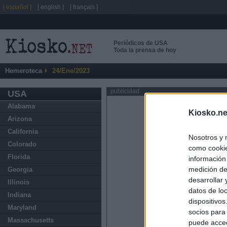
[ español ]
[ english ]
[ français ]
Periódicos de USA
Toda la prensa de hoy
Hemeroteca
24/Ene/2023
publicidad
USA
Alabama
Kiosko.ne
Arizona
California
Nosotros y 
Colorado
como cookie
Florida
información
medición de
Georgia
desarrollar
Illinois
datos de loc
Indiana
dispositivo
Maryland
socios para
Massachusetts
puede acced