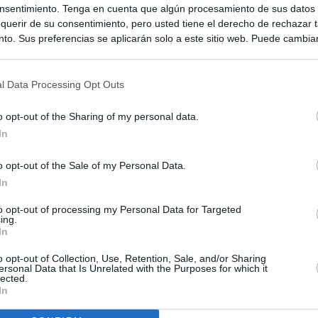
nsentimiento. Tenga en cuenta que algún procesamiento de sus datos
querir de su consentimiento, pero usted tiene el derecho de rechazar t
to. Sus preferencias se aplicarán solo a este sitio web. Puede cambia
s en cualquier momento entrando de nuevo en este sitio web o visitan
privacidad.
l Data Processing Opt Outs
o opt-out of the Sharing of my personal data.
In
o opt-out of the Sale of my Personal Data.
In
to opt-out of processing my Personal Data for Targeted
ing.
ias
SO
In
Kio
 de Ayuso de las instituciones de la Comunidad de Madrid
o opt-out of Collection, Use, Retention, Sale, and/or Sharing
ersonal Data that Is Unrelated with the Purposes for which it
Nav
lected.
del
Ayuso pone a la venta el inmueble de Gran Vía más caro que
In
ando no logró venderlo
SÍ