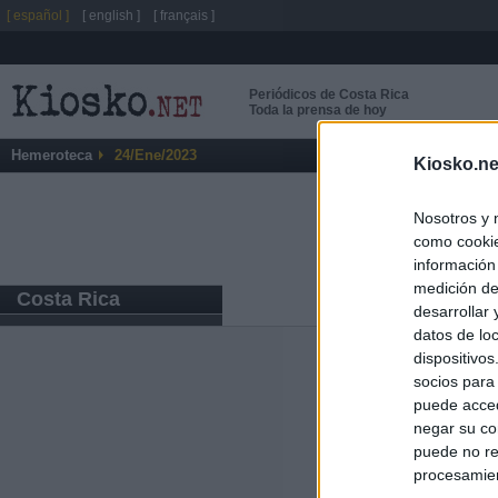
[ español ]
[ english ]
[ français ]
Periódicos de Costa Rica
Toda la prensa de hoy
Hemeroteca
24/Ene/2023
Kiosko.ne
Nosotros y 
como cookie
información
medición de
Costa Rica
desarrollar
datos de loc
dispositivo
Últimas notic
socios para
puede acced
El consejero al
negar su co
que Madrid no ti
puede no re
procesamien
El Gobierno de 