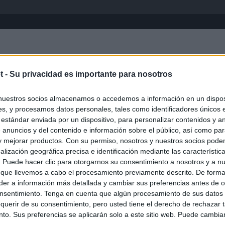
Inicio
África
Asia-Pacífico
Eur
t -
Su privacidad es importante para nosotros
nuestros socios almacenamos o accedemos a información en un disposi
s, y procesamos datos personales, tales como identificadores únicos 
 estándar enviada por un dispositivo, para personalizar contenidos y a
 anuncios y del contenido e información sobre el público, así como pa
 y mejorar productos. Con su permiso, nosotros y nuestros socios podem
alización geográfica precisa e identificación mediante las característic
s. Puede hacer clic para otorgarnos su consentimiento a nosotros y a n
ias
SO
 que llevemos a cabo el procesamiento previamente descrito. De forma 
er a información más detallada y cambiar sus preferencias antes de o
Kio
 que Ayuso señaló por la compra del ático: "Lo que no se dice es
nsentimiento. Tenga en cuenta que algún procesamiento de sus datos
ene residencia oficial para la presidenta"
Nav
querir de su consentimiento, pero usted tiene el derecho de rechazar t
del
to. Sus preferencias se aplicarán solo a este sitio web. Puede cambia
Ayuso no puede destinar directamente la venta del ático de
SÍ