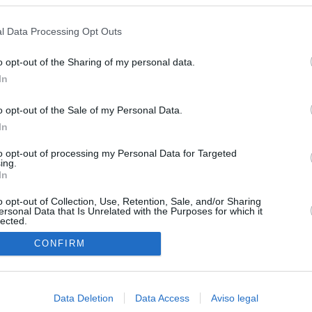
s en cualquier momento entrando de nuevo en este sitio web o visitan
as por los incendios
privacidad.
l Data Processing Opt Outs
tico: de los honorarios de la inmobiliaria a la estimación de venta
e Ayuso
o opt-out of the Sharing of my personal data.
In
la era de la impunidad
o opt-out of the Sale of my Personal Data.
juzgar a la alcaldesa de Alcalá por la filtración de informes
In
"salvar a la jefa" Ayuso
to opt-out of processing my Personal Data for Targeted
an?": dentro de los grupos de WhatsApp, Facebook e Instagram
ing.
n nuevo cruce a Ceuta desde Marruecos para el 15 de agosto
In
o opt-out of Collection, Use, Retention, Sale, and/or Sharing
ersonal Data that Is Unrelated with the Purposes for which it
lected.
In
CONFIRM
Data Deletion
Data Access
Aviso legal