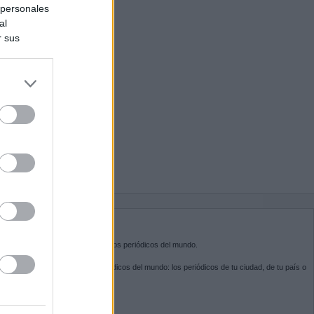
 personales
al
r sus
do nuestra
BRE KIOSKO.NET
sko.net
es la puerta de entrada a los periódicos del mundo.
ega por las portadas de los periódicos del mundo: los periódicos de tu ciudad, de tu país o
 otro extremo del mundo.
GUENOS