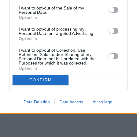
solo a este sitio web. Puede cambiar sus preferencias en
I want to opt-out of the Sale of my
cualquier momento entrando de nuevo en este sitio web o
Personal Data.
visitando nuestra política de privacidad.
Opted In
I want to opt-out of processing my
Personal Data for Targeted Advertising.
Opted In
I want to opt-out of Collection, Use,
Retention, Sale, and/or Sharing of my
Personal Data that Is Unrelated with the
Purposes for which it was collected.
Opted In
CONFIRM
Data Deletion
Data Access
Aviso legal