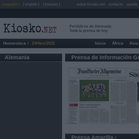
[ español ]
[ english ]
[ français ]
sobre Kiosko.net
contacto
ayuda
Periódicos de Alemania
Toda la prensa de hoy
Hemeroteca
24/Nov/2022
Inicio
África
Asia
Alemania
Prensa de Información G
Prensa Amarilla