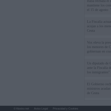
Italia rechaza e
mantiene los cont
el 15 de agosto:
La Fiscalía actu
acojan a los meno
Ceuta
Vox eleva la pres
los menores de C
gobiernan en coa
Un diputado de 
ante la Fiscalía 
los inmigrantes”
El Gobierno rech
ministros acudan 
de Ceuta
© Kiosko.net
Aviso Legal
Privacidad y Cookies