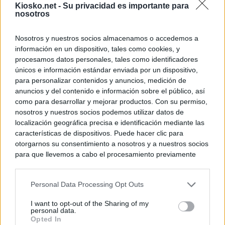
Kiosko.net -
Su privacidad es importante para
nosotros
Nosotros y nuestros socios almacenamos o accedemos a
información en un dispositivo, tales como cookies, y
procesamos datos personales, tales como identificadores
únicos e información estándar enviada por un dispositivo,
para personalizar contenidos y anuncios, medición de
anuncios y del contenido e información sobre el público, así
como para desarrollar y mejorar productos. Con su permiso,
nosotros y nuestros socios podemos utilizar datos de
localización geográfica precisa e identificación mediante las
características de dispositivos. Puede hacer clic para
otorgarnos su consentimiento a nosotros y a nuestros socios
para que llevemos a cabo el procesamiento previamente
descrito. De forma alternativa, puede acceder a información
más detallada y cambiar sus preferencias antes de otorgar o
Personal Data Processing Opt Outs
negar su consentimiento. Tenga en cuenta que algún
procesamiento de sus datos personales puede no requerir
I want to opt-out of the Sharing of my
de su consentimiento, pero usted tiene el derecho de
personal data.
rechazar tal procesamiento. Sus preferencias se aplicarán
Opted In