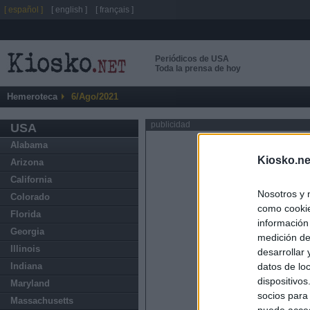
[ español ]
[ english ]
[ français ]
Periódicos de USA
Toda la prensa de hoy
Hemeroteca
6/Ago/2021
publicidad
USA
Alabama
Kiosko.ne
Arizona
California
Nosotros y 
Colorado
como cookie
Florida
información
Georgia
medición de
Illinois
desarrollar
datos de loc
Indiana
dispositivo
Maryland
socios para
Massachusetts
puede acced