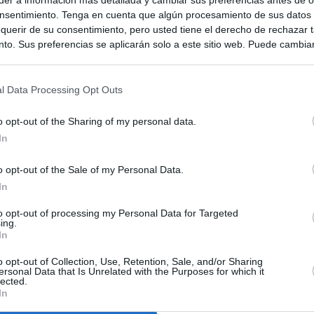
nsentimiento. Tenga en cuenta que algún procesamiento de sus datos
querir de su consentimiento, pero usted tiene el derecho de rechazar t
to. Sus preferencias se aplicarán solo a este sitio web. Puede cambia
s en cualquier momento entrando de nuevo en este sitio web o visitan
privacidad.
l Data Processing Opt Outs
o opt-out of the Sharing of my personal data.
In
o opt-out of the Sale of my Personal Data.
In
to opt-out of processing my Personal Data for Targeted
ias
SO
ing.
In
Kio
 que el ático comprado por la Comunidad de Madrid no era para
Sería muy poco inteligente"
o opt-out of Collection, Use, Retention, Sale, and/or Sharing
Nav
ersonal Data that Is Unrelated with the Purposes for which it
del
lected.
In
Ayuso compró el ático de Chamberí por 6,3 millones de euros
SÍ