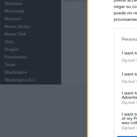
Michigan
negar su co
Minnesota
puede no re
Missouri
procesamien
preferencia
Nueva Jersey
política de 
Nueva York
Persona
Ohio
Oregón
I want t
Pensilvania
Opted 
Texas
Washington
I want t
Washington D.C.
Opted 
I want 
Últimas notic
Advertis
Opted 
Ayuso defiende
uso personal: "
I want t
of my P
was col
Opted 
El Gobierno de 