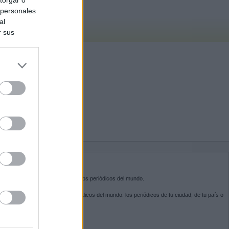
 personales
al
r sus
do nuestra
BRE KIOSKO.NET
sko.net
es la puerta de entrada a los periódicos del mundo.
ega por las portadas de los periódicos del mundo: los periódicos de tu ciudad, de tu país o
 otro extremo del mundo.
GUENOS