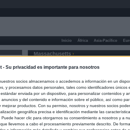
Inicio
África
Asia-Pacífico
Eur
Massachusetts
t -
Su privacidad es importante para nosotros
nuestros socios almacenamos o accedemos a información en un disposi
s, y procesamos datos personales, tales como identificadores únicos 
 estándar enviada por un dispositivo, para personalizar contenidos y a
 anuncios y del contenido e información sobre el público, así como pa
 y mejorar productos. Con su permiso, nosotros y nuestros socios podem
alización geográfica precisa e identificación mediante las característic
s. Puede hacer clic para otorgarnos su consentimiento a nosotros y a n
 que llevemos a cabo el procesamiento previamente descrito. De forma 
er a información más detallada y cambiar sus preferencias antes de o