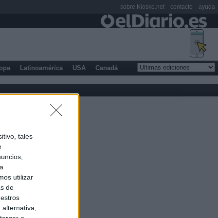
sobre Kiosko.net
contacto
ayuda
opa
Latinoamérica
USA
Canadá
tivo, tales
e
nuncios,
ra
os utilizar
as de
uestros
alternativa,
torgar o