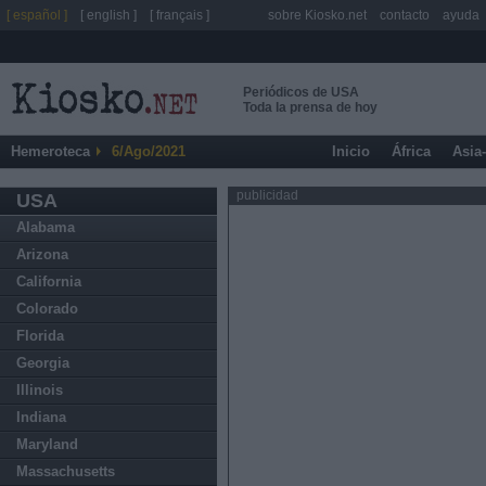
[ español ]
[ english ]
[ français ]
sobre Kiosko.net
contacto
ayuda
Periódicos de USA
Toda la prensa de hoy
Hemeroteca
6/Ago/2021
Inicio
África
Asia
publicidad
USA
Alabama
Arizona
California
Colorado
Florida
Georgia
Illinois
Indiana
Maryland
Massachusetts