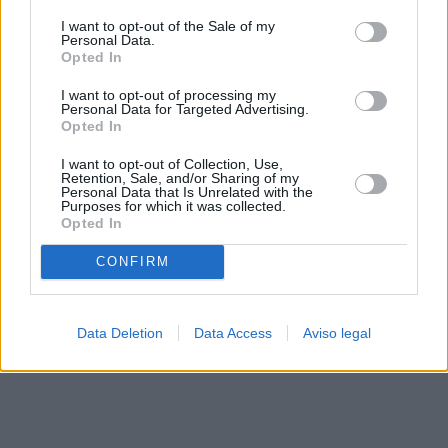
solo a este sitio web. Puede cambiar sus preferencias en
I want to opt-out of the Sale of my
cualquier momento entrando de nuevo en este sitio web o
Personal Data.
visitando nuestra política de privacidad.
Opted In
I want to opt-out of processing my
Personal Data for Targeted Advertising.
Opted In
I want to opt-out of Collection, Use,
Retention, Sale, and/or Sharing of my
Personal Data that Is Unrelated with the
Purposes for which it was collected.
Opted In
CONFIRM
Data Deletion
Data Access
Aviso legal