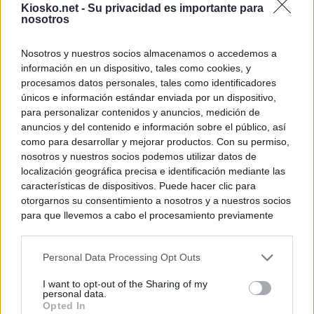
Kiosko.net -
Su privacidad es importante para
nosotros
Nosotros y nuestros socios almacenamos o accedemos a
información en un dispositivo, tales como cookies, y
procesamos datos personales, tales como identificadores
únicos e información estándar enviada por un dispositivo,
para personalizar contenidos y anuncios, medición de
anuncios y del contenido e información sobre el público, así
como para desarrollar y mejorar productos. Con su permiso,
nosotros y nuestros socios podemos utilizar datos de
localización geográfica precisa e identificación mediante las
características de dispositivos. Puede hacer clic para
otorgarnos su consentimiento a nosotros y a nuestros socios
para que llevemos a cabo el procesamiento previamente
descrito. De forma alternativa, puede acceder a información
más detallada y cambiar sus preferencias antes de otorgar o
Personal Data Processing Opt Outs
negar su consentimiento. Tenga en cuenta que algún
procesamiento de sus datos personales puede no requerir
I want to opt-out of the Sharing of my
de su consentimiento, pero usted tiene el derecho de
personal data.
rechazar tal procesamiento. Sus preferencias se aplicarán
Opted In