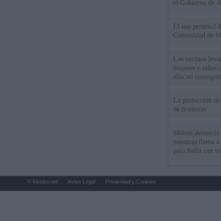
el Gobierno de 
El uso personal d
Comunidad de M
Los vecinos leva
mujeres y niñas 
días no consegu
La protección de
de fronteras
Meloni denuncia 
mientras llama a
para Italia con 
© Kiosko.net
Aviso Legal
Privacidad y Cookies