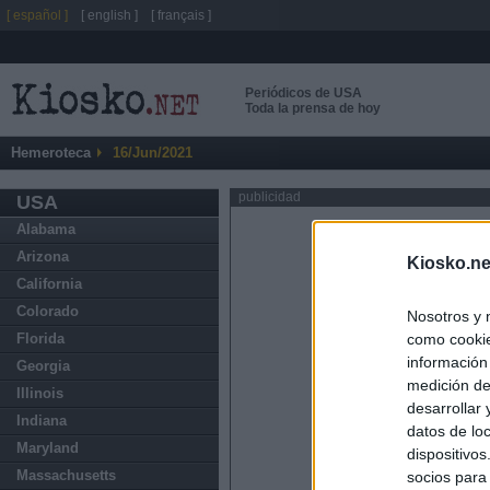
[ español ]
[ english ]
[ français ]
Periódicos de USA
Toda la prensa de hoy
Hemeroteca
16/Jun/2021
publicidad
USA
Alabama
Arizona
Kiosko.ne
California
Colorado
Nosotros y 
como cookie
Florida
información
Georgia
medición de
Illinois
desarrollar
Indiana
datos de loc
Maryland
dispositivo
Massachusetts
socios para