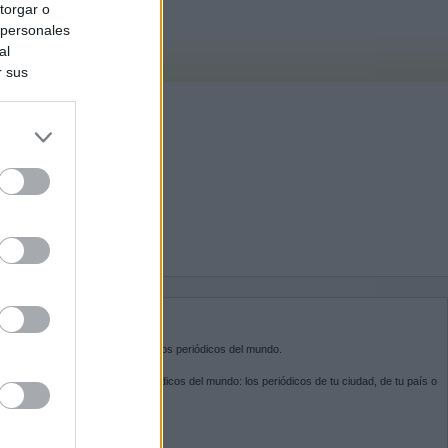
torgar o
 personales
al
r sus
do nuestra
BRE KIOSKO.NET
sko.net
es la puerta de entrada a los periódicos del mundo.
ega por las portadas de los periódicos del mundo: los periódicos de tu ciudad, de tu país o
 otro extremo del mundo.
GUENOS