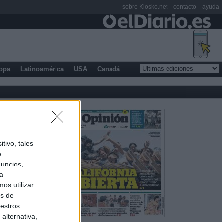
sobre Kiosko.net
contacto
ayuda
opa
Latinoamérica
USA
Canadá
tivo, tales
e
nuncios,
ra
os utilizar
as de
uestros
alternativa,