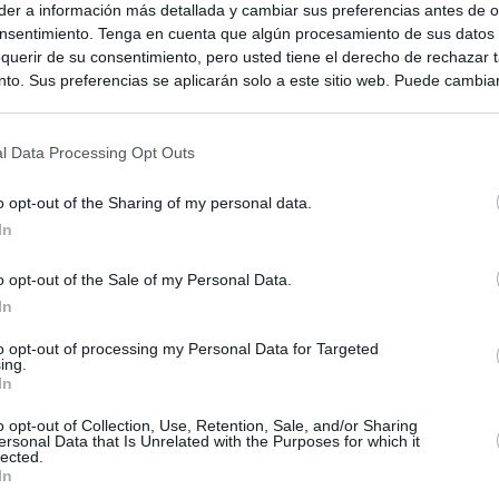
er a información más detallada y cambiar sus preferencias antes de o
nsentimiento. Tenga en cuenta que algún procesamiento de sus datos
querir de su consentimiento, pero usted tiene el derecho de rechazar t
to. Sus preferencias se aplicarán solo a este sitio web. Puede cambia
s en cualquier momento entrando de nuevo en este sitio web o visitan
privacidad.
l Data Processing Opt Outs
o opt-out of the Sharing of my personal data.
In
o opt-out of the Sale of my Personal Data.
In
ias
to opt-out of processing my Personal Data for Targeted
SO
ing.
In
Kio
ntroles a los viajeros procedentes de Italia tras el rechazo de
los
o opt-out of Collection, Use, Retention, Sale, and/or Sharing
Nav
del
ersonal Data that Is Unrelated with the Purposes for which it
lected.
el ultimátum del Gobierno y mantiene los controles a viajeros de
In
SÍ
 15 de agosto: "No aceptamos imposiciones"