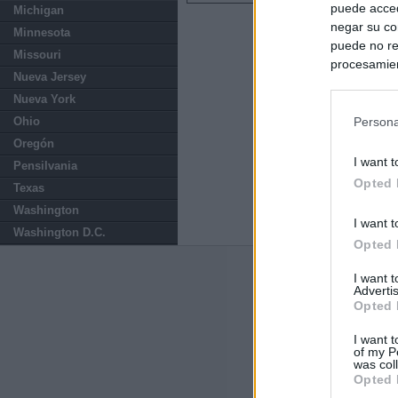
puede acced
Michigan
negar su co
Minnesota
puede no re
Missouri
procesamien
Nueva Jersey
preferencia
Nueva York
política de 
Ohio
Persona
Oregón
I want t
Pensilvania
Opted 
Texas
Washington
I want t
Washington D.C.
Opted 
Últimas notic
I want 
Advertis
Opted 
España impone co
Meloni a quitar
I want t
of my P
was col
Italia rechaza 
Opted 
España hasta el