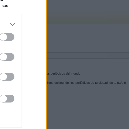
r sus
do nuestra
BRE KIOSKO.NET
sko.net
es la puerta de entrada a los periódicos del mundo.
ega por las portadas de los periódicos del mundo: los periódicos de tu ciudad, de tu país o
 otro extremo del mundo.
GUENOS