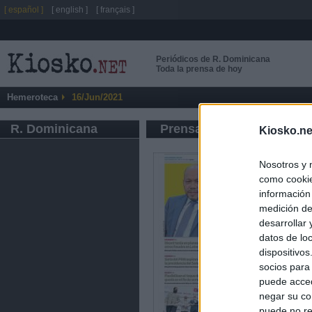
[ español ]
[ english ]
[ français ]
Periódicos de R. Dominicana
Toda la prensa de hoy
Hemeroteca
16/Jun/2021
R. Dominicana
Prensa de Información G
Kiosko.ne
Nosotros y 
como cookie
información
medición de
desarrollar
datos de loc
dispositivo
socios para
puede acced
negar su co
puede no re