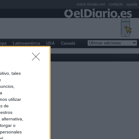
sobre Kiosko.net
contacto
ayuda
opa
Latinoamérica
USA
Canadá
tivo, tales
e
nuncios,
ra
os utilizar
as de
uestros
alternativa,
torgar o
 personales
al