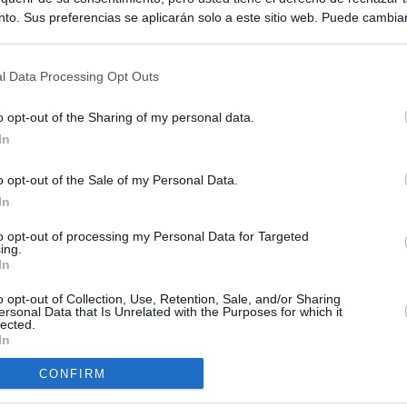
to. Sus preferencias se aplicarán solo a este sitio web. Puede cambia
s en cualquier momento entrando de nuevo en este sitio web o visitan
privacidad.
l Data Processing Opt Outs
o opt-out of the Sharing of my personal data.
In
o opt-out of the Sale of my Personal Data.
ias
In
SO
Kio
 entre los viajeros procedentes de Italia por los nuevos
to opt-out of processing my Personal Data for Targeted
ing.
 lo esperábamos peor"
Nav
In
del
tica, en directo: Interior reitera que los controles a viajeros
o opt-out of Collection, Use, Retention, Sale, and/or Sharing
SÍ
alia son aleatorios y no sistemáticos
ersonal Data that Is Unrelated with the Purposes for which it
lected.
In
turistas y unos 60.000 italianos residentes en Canarias tendrán
ol fronterizo
CONFIRM