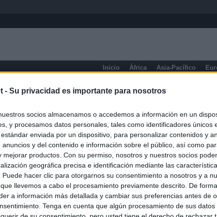
Inicio
África
Asia-Pacífico
Eur
eneral
t -
Su privacidad es importante para nosotros
nuestros socios almacenamos o accedemos a información en un disposi
s, y procesamos datos personales, tales como identificadores únicos 
 estándar enviada por un dispositivo, para personalizar contenidos y a
 anuncios y del contenido e información sobre el público, así como pa
 y mejorar productos. Con su permiso, nosotros y nuestros socios podem
alización geográfica precisa e identificación mediante las característic
s. Puede hacer clic para otorgarnos su consentimiento a nosotros y a n
 que llevemos a cabo el procesamiento previamente descrito. De forma 
er a información más detallada y cambiar sus preferencias antes de o
nsentimiento. Tenga en cuenta que algún procesamiento de sus datos
querir de su consentimiento, pero usted tiene el derecho de rechazar t