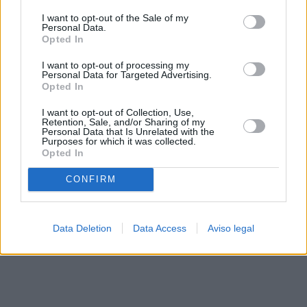
solo a este sitio web. Puede cambiar sus preferencias en
I want to opt-out of the Sale of my
cualquier momento entrando de nuevo en este sitio web o
Personal Data.
visitando nuestra política de privacidad.
Opted In
I want to opt-out of processing my
Personal Data for Targeted Advertising.
Opted In
I want to opt-out of Collection, Use,
Retention, Sale, and/or Sharing of my
Personal Data that Is Unrelated with the
Purposes for which it was collected.
Opted In
CONFIRM
Data Deletion
Data Access
Aviso legal