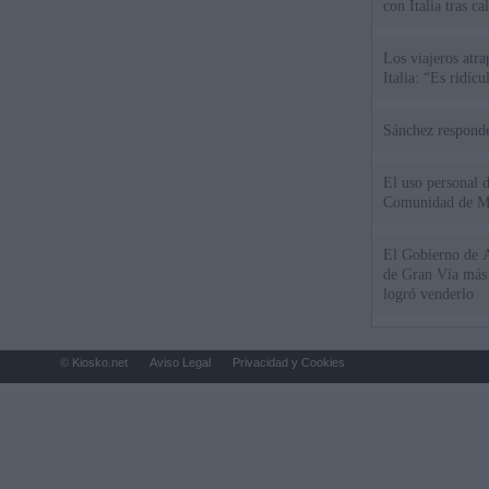
con Italia tras c
Los viajeros atra
Italia: “Es ridíc
Sánchez responde
El uso personal d
Comunidad de M
El Gobierno de A
de Gran Vía más
logró venderlo
© Kiosko.net
Aviso Legal
Privacidad y Cookies