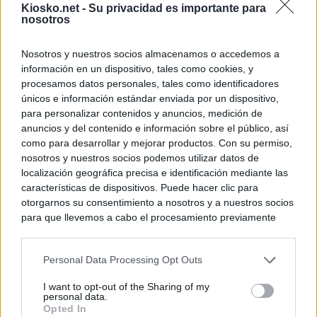
Kiosko.net -
Su privacidad es importante para
nosotros
Nosotros y nuestros socios almacenamos o accedemos a
información en un dispositivo, tales como cookies, y
procesamos datos personales, tales como identificadores
únicos e información estándar enviada por un dispositivo,
para personalizar contenidos y anuncios, medición de
anuncios y del contenido e información sobre el público, así
como para desarrollar y mejorar productos. Con su permiso,
nosotros y nuestros socios podemos utilizar datos de
localización geográfica precisa e identificación mediante las
características de dispositivos. Puede hacer clic para
otorgarnos su consentimiento a nosotros y a nuestros socios
para que llevemos a cabo el procesamiento previamente
descrito. De forma alternativa, puede acceder a información
más detallada y cambiar sus preferencias antes de otorgar o
Personal Data Processing Opt Outs
negar su consentimiento. Tenga en cuenta que algún
procesamiento de sus datos personales puede no requerir
I want to opt-out of the Sharing of my
de su consentimiento, pero usted tiene el derecho de
personal data.
rechazar tal procesamiento. Sus preferencias se aplicarán
Opted In