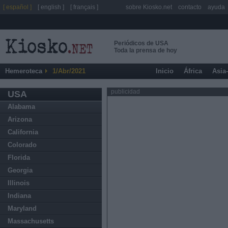
[ español ]
[ english ]
[ français ]
sobre Kiosko.net
contacto
ayuda
Periódicos de USA
Toda la prensa de hoy
Hemeroteca
1/Abr/2021
Inicio
África
Asia
publicidad
USA
Alabama
Arizona
California
Colorado
Florida
Georgia
Illinois
Indiana
Maryland
Massachusetts