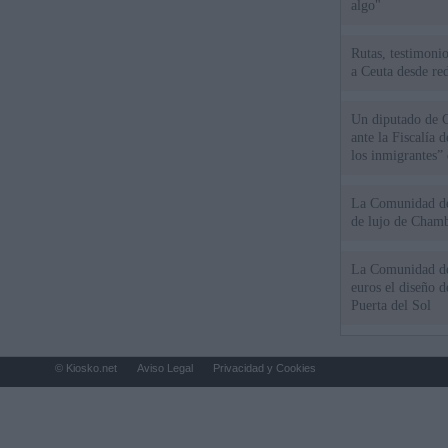
algo"
Rutas, testimonio
a Ceuta desde red
Un diputado de 
ante la Fiscalía 
los inmigrantes”
La Comunidad de 
de lujo de Chamb
La Comunidad de
euros el diseño d
Puerta del Sol
© Kiosko.net
Aviso Legal
Privacidad y Cookies