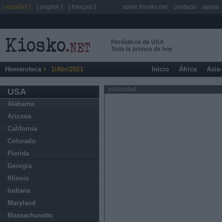
[ español ]
[ english ]
[ français ]
sobre Kiosko.net
contacto
ayuda
Periódicos de USA
Toda la prensa de hoy
Hemeroteca
1/Abr/2021
Inicio
África
Asia
publicidad
USA
Alabama
Arizona
California
Colorado
Florida
Georgia
Illinois
Indiana
Maryland
Massachusetts