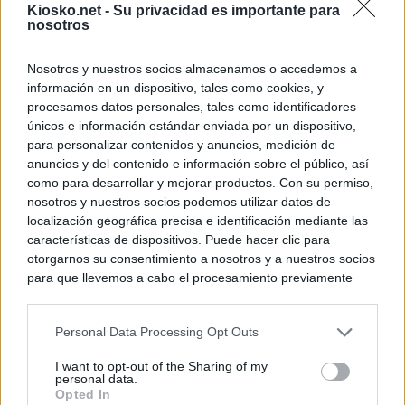
Kiosko.net -
Su privacidad es importante para
nosotros
Nosotros y nuestros socios almacenamos o accedemos a
información en un dispositivo, tales como cookies, y
procesamos datos personales, tales como identificadores
únicos e información estándar enviada por un dispositivo,
para personalizar contenidos y anuncios, medición de
anuncios y del contenido e información sobre el público, así
como para desarrollar y mejorar productos. Con su permiso,
nosotros y nuestros socios podemos utilizar datos de
localización geográfica precisa e identificación mediante las
características de dispositivos. Puede hacer clic para
otorgarnos su consentimiento a nosotros y a nuestros socios
para que llevemos a cabo el procesamiento previamente
descrito. De forma alternativa, puede acceder a información
más detallada y cambiar sus preferencias antes de otorgar o
Personal Data Processing Opt Outs
negar su consentimiento. Tenga en cuenta que algún
procesamiento de sus datos personales puede no requerir
I want to opt-out of the Sharing of my
de su consentimiento, pero usted tiene el derecho de
personal data.
rechazar tal procesamiento. Sus preferencias se aplicarán
Opted In