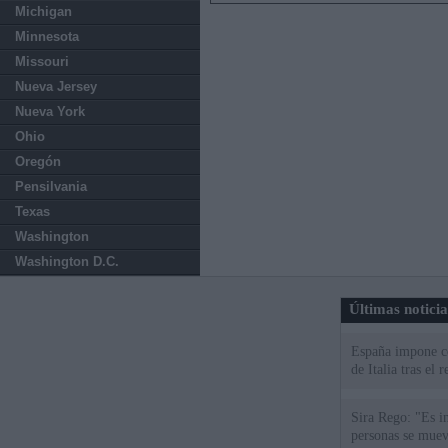
Michigan
Minnesota
Missouri
Nueva Jersey
Nueva York
Ohio
Oregón
Pensilvania
Texas
Washington
Washington D.C.
Últimas notici
España impone co
de Italia tras el
Sira Rego: "Es i
personas se muev