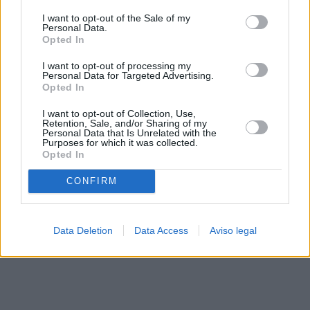
solo a este sitio web. Puede cambiar sus preferencias en
I want to opt-out of the Sale of my
cualquier momento entrando de nuevo en este sitio web o
Personal Data.
visitando nuestra política de privacidad.
Opted In
I want to opt-out of processing my
Personal Data for Targeted Advertising.
Opted In
I want to opt-out of Collection, Use,
Retention, Sale, and/or Sharing of my
Personal Data that Is Unrelated with the
Purposes for which it was collected.
Opted In
CONFIRM
Data Deletion
Data Access
Aviso legal