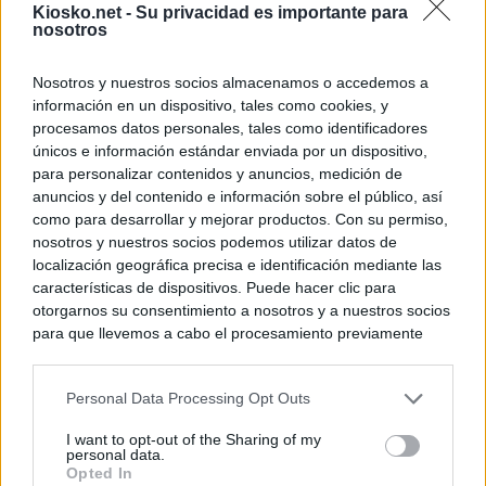
Kiosko.net -
Su privacidad es importante para
nosotros
Nosotros y nuestros socios almacenamos o accedemos a
información en un dispositivo, tales como cookies, y
procesamos datos personales, tales como identificadores
únicos e información estándar enviada por un dispositivo,
para personalizar contenidos y anuncios, medición de
anuncios y del contenido e información sobre el público, así
como para desarrollar y mejorar productos. Con su permiso,
nosotros y nuestros socios podemos utilizar datos de
localización geográfica precisa e identificación mediante las
características de dispositivos. Puede hacer clic para
otorgarnos su consentimiento a nosotros y a nuestros socios
para que llevemos a cabo el procesamiento previamente
descrito. De forma alternativa, puede acceder a información
más detallada y cambiar sus preferencias antes de otorgar o
Personal Data Processing Opt Outs
negar su consentimiento. Tenga en cuenta que algún
procesamiento de sus datos personales puede no requerir
I want to opt-out of the Sharing of my
de su consentimiento, pero usted tiene el derecho de
personal data.
rechazar tal procesamiento. Sus preferencias se aplicarán
Opted In