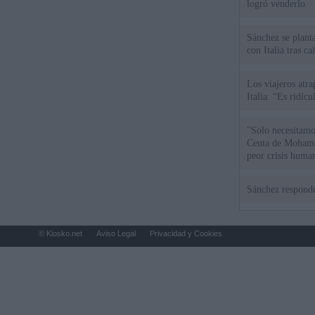
logró venderlo
Sánchez se plant
con Italia tras c
Los viajeros atra
Italia: “Es ridíc
"Solo necesitamo
Ceuta de Mohamed
peor crisis huma
Sánchez responde
© Kiosko.net
Aviso Legal
Privacidad y Cookies