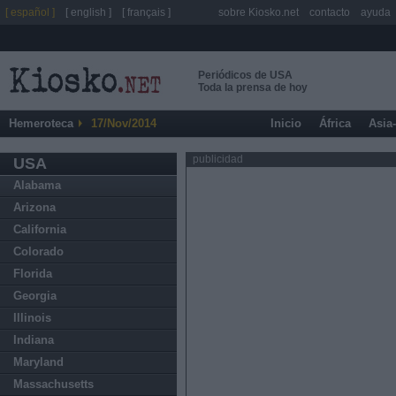
[ español ]
[ english ]
[ français ]
sobre Kiosko.net
contacto
ayuda
Periódicos de USA
Toda la prensa de hoy
Hemeroteca
17/Nov/2014
Inicio
África
Asia
publicidad
USA
Alabama
Arizona
California
Colorado
Florida
Georgia
Illinois
Indiana
Maryland
Massachusetts