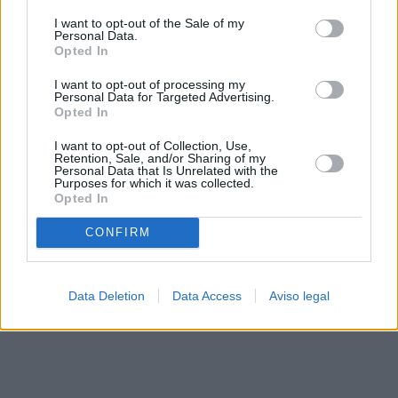
solo a este sitio web. Puede cambiar sus preferencias en
I want to opt-out of the Sale of my
cualquier momento entrando de nuevo en este sitio web o
Personal Data.
visitando nuestra política de privacidad.
Opted In
I want to opt-out of processing my
Personal Data for Targeted Advertising.
Opted In
I want to opt-out of Collection, Use,
Retention, Sale, and/or Sharing of my
Personal Data that Is Unrelated with the
Purposes for which it was collected.
Opted In
CONFIRM
Data Deletion
Data Access
Aviso legal