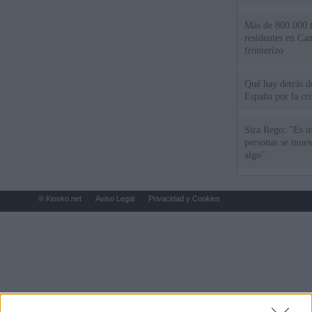
Más de 800.000 t
residentes en Can
fronterizo
Qué hay detrás d
España por la cri
Sira Rego: "Es i
personas se muev
algo"
© Kiosko.net
Aviso Legal
Privacidad y Cookies