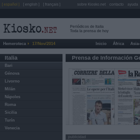
[ español ]
[ english ]
[ français ]
sobre Kiosko.net
contacto
ayuda
Periódicos de Italia
Toda la prensa de hoy
Hemeroteca
17/Nov/2014
Inicio
África
Asia
Italia
Prensa de Información G
Bari
Génova
Livorno
Milán
Nápoles
Roma
Sicilia
Turín
Venecia
publicidad