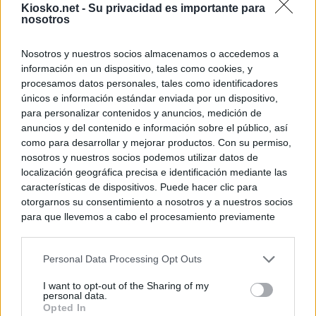
Kiosko.net -
Su privacidad es importante para
nosotros
Nosotros y nuestros socios almacenamos o accedemos a
información en un dispositivo, tales como cookies, y
procesamos datos personales, tales como identificadores
únicos e información estándar enviada por un dispositivo,
para personalizar contenidos y anuncios, medición de
anuncios y del contenido e información sobre el público, así
como para desarrollar y mejorar productos. Con su permiso,
nosotros y nuestros socios podemos utilizar datos de
localización geográfica precisa e identificación mediante las
características de dispositivos. Puede hacer clic para
otorgarnos su consentimiento a nosotros y a nuestros socios
para que llevemos a cabo el procesamiento previamente
descrito. De forma alternativa, puede acceder a información
más detallada y cambiar sus preferencias antes de otorgar o
Personal Data Processing Opt Outs
negar su consentimiento. Tenga en cuenta que algún
procesamiento de sus datos personales puede no requerir
I want to opt-out of the Sharing of my
de su consentimiento, pero usted tiene el derecho de
personal data.
rechazar tal procesamiento. Sus preferencias se aplicarán
Opted In