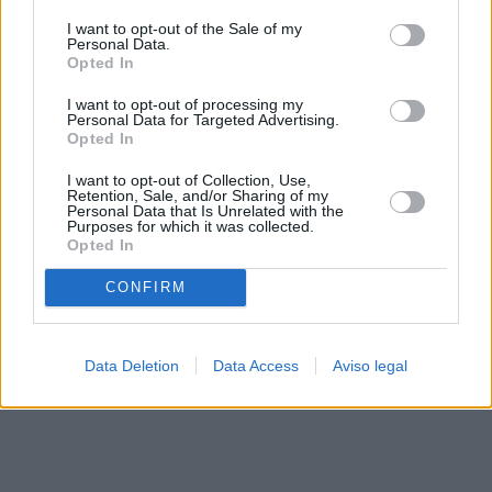
solo a este sitio web. Puede cambiar sus preferencias en
I want to opt-out of the Sale of my
cualquier momento entrando de nuevo en este sitio web o
Personal Data.
visitando nuestra política de privacidad.
Opted In
I want to opt-out of processing my
Personal Data for Targeted Advertising.
Opted In
I want to opt-out of Collection, Use,
Retention, Sale, and/or Sharing of my
Personal Data that Is Unrelated with the
Purposes for which it was collected.
Opted In
CONFIRM
Data Deletion
Data Access
Aviso legal