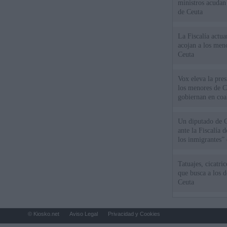
ministros acudan 
de Ceuta
La Fiscalía actu
acojan a los meno
Ceuta
Vox eleva la pres
los menores de C
gobiernan en coa
Un diputado de 
ante la Fiscalía 
los inmigrantes”
Tatuajes, cicatri
que busca a los d
Ceuta
© Kiosko.net
Aviso Legal
Privacidad y Cookies