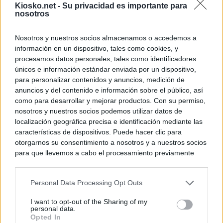
Kiosko.net -
Su privacidad es importante para
nosotros
Nosotros y nuestros socios almacenamos o accedemos a
información en un dispositivo, tales como cookies, y
procesamos datos personales, tales como identificadores
únicos e información estándar enviada por un dispositivo,
para personalizar contenidos y anuncios, medición de
anuncios y del contenido e información sobre el público, así
como para desarrollar y mejorar productos. Con su permiso,
nosotros y nuestros socios podemos utilizar datos de
localización geográfica precisa e identificación mediante las
características de dispositivos. Puede hacer clic para
otorgarnos su consentimiento a nosotros y a nuestros socios
para que llevemos a cabo el procesamiento previamente
descrito. De forma alternativa, puede acceder a información
más detallada y cambiar sus preferencias antes de otorgar o
Personal Data Processing Opt Outs
negar su consentimiento. Tenga en cuenta que algún
procesamiento de sus datos personales puede no requerir
I want to opt-out of the Sharing of my
de su consentimiento, pero usted tiene el derecho de
personal data.
rechazar tal procesamiento. Sus preferencias se aplicarán
Opted In