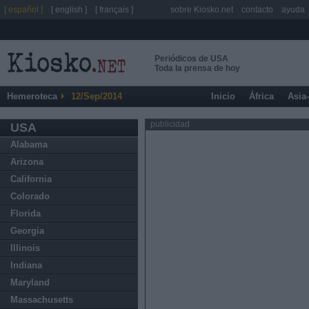
[ español ]
[ english ]
[ français ]
sobre Kiosko.net
contacto
ayuda
Periódicos de USA
Toda la prensa de hoy
Hemeroteca
12/Sep/2014
Inicio
África
Asia
publicidad
USA
Alabama
Arizona
California
Colorado
Florida
Georgia
Illinois
Indiana
Maryland
Massachusetts