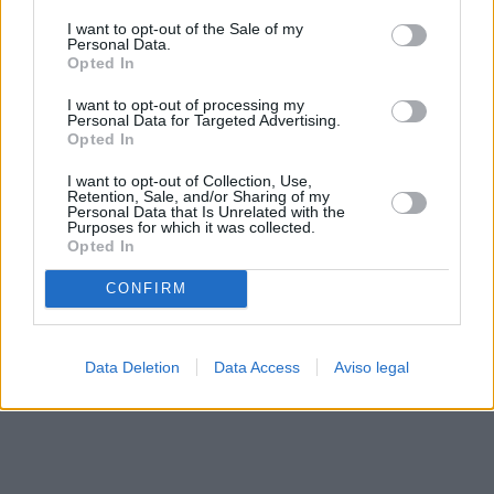
solo a este sitio web. Puede cambiar sus preferencias en
I want to opt-out of the Sale of my
cualquier momento entrando de nuevo en este sitio web o
Personal Data.
visitando nuestra política de privacidad.
Opted In
I want to opt-out of processing my
Personal Data for Targeted Advertising.
Opted In
I want to opt-out of Collection, Use,
Retention, Sale, and/or Sharing of my
Personal Data that Is Unrelated with the
Purposes for which it was collected.
Opted In
CONFIRM
Data Deletion
Data Access
Aviso legal