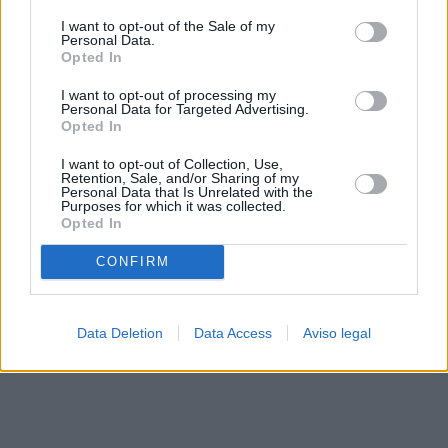
solo a este sitio web. Puede cambiar sus preferencias en
I want to opt-out of the Sale of my
cualquier momento entrando de nuevo en este sitio web o
Personal Data.
visitando nuestra política de privacidad.
Opted In
I want to opt-out of processing my
Personal Data for Targeted Advertising.
Opted In
I want to opt-out of Collection, Use,
Retention, Sale, and/or Sharing of my
Personal Data that Is Unrelated with the
Purposes for which it was collected.
Opted In
CONFIRM
Data Deletion
Data Access
Aviso legal