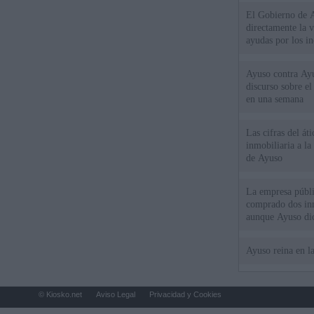
El Gobierno de A
directamente la 
ayudas por los i
Ayuso contra Ay
discurso sobre e
en una semana
Las cifras del át
inmobiliaria a l
de Ayuso
La empresa públic
comprado dos inm
aunque Ayuso dic
el año"
Ayuso reina en l
© Kiosko.net
Aviso Legal
Privacidad y Cookies