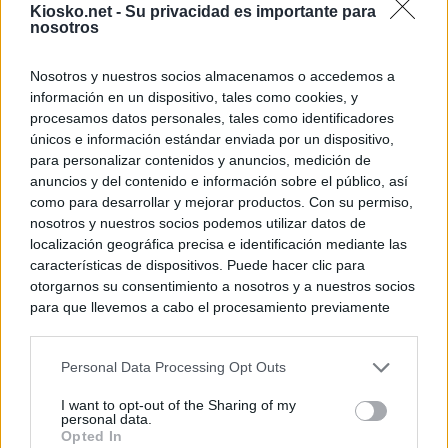
Kiosko.net -
Su privacidad es importante para
nosotros
Nosotros y nuestros socios almacenamos o accedemos a
información en un dispositivo, tales como cookies, y
procesamos datos personales, tales como identificadores
únicos e información estándar enviada por un dispositivo,
para personalizar contenidos y anuncios, medición de
anuncios y del contenido e información sobre el público, así
como para desarrollar y mejorar productos. Con su permiso,
nosotros y nuestros socios podemos utilizar datos de
localización geográfica precisa e identificación mediante las
características de dispositivos. Puede hacer clic para
otorgarnos su consentimiento a nosotros y a nuestros socios
para que llevemos a cabo el procesamiento previamente
descrito. De forma alternativa, puede acceder a información
más detallada y cambiar sus preferencias antes de otorgar o
Personal Data Processing Opt Outs
negar su consentimiento. Tenga en cuenta que algún
procesamiento de sus datos personales puede no requerir
I want to opt-out of the Sharing of my
de su consentimiento, pero usted tiene el derecho de
personal data.
rechazar tal procesamiento. Sus preferencias se aplicarán
Opted In