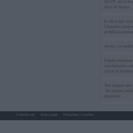
del PP: así es l
ático de Ayuso
El ático que com
Chamberí tampoco
prohíbe la norma
Ayuso o la embr
España mantiene l
coordinación con
cruzar la fronter
Vox asegura que 
“de manera unán
migrantes
© Kiosko.net
Aviso Legal
Privacidad y Cookies