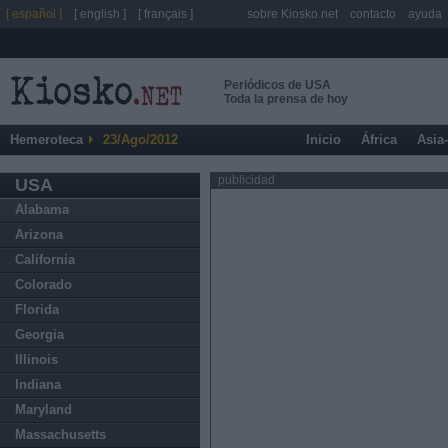
[ español ]
[ english ]
[ français ]
sobre Kiosko.net
contacto
ayuda
Periódicos de USA
Toda la prensa de hoy
Hemeroteca
23/Ago/2012
Inicio
África
Asia
publicidad
USA
Alabama
Arizona
California
Colorado
Florida
Georgia
Illinois
Indiana
Maryland
Massachusetts