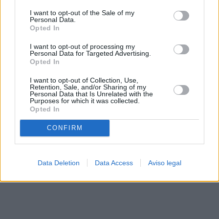
solo a este sitio web. Puede cambiar sus preferencias en
I want to opt-out of the Sale of my
cualquier momento entrando de nuevo en este sitio web o
Personal Data.
visitando nuestra política de privacidad.
Opted In
I want to opt-out of processing my
Personal Data for Targeted Advertising.
Opted In
I want to opt-out of Collection, Use,
Retention, Sale, and/or Sharing of my
Personal Data that Is Unrelated with the
Purposes for which it was collected.
Opted In
CONFIRM
Data Deletion
Data Access
Aviso legal