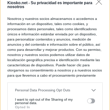
Kiosko.net -
Su privacidad es importante para
nosotros
Nosotros y nuestros socios almacenamos o accedemos a
información en un dispositivo, tales como cookies, y
procesamos datos personales, tales como identificadores
únicos e información estándar enviada por un dispositivo,
para personalizar contenidos y anuncios, medición de
anuncios y del contenido e información sobre el público, así
como para desarrollar y mejorar productos. Con su permiso,
nosotros y nuestros socios podemos utilizar datos de
localización geográfica precisa e identificación mediante las
características de dispositivos. Puede hacer clic para
otorgarnos su consentimiento a nosotros y a nuestros socios
para que llevemos a cabo el procesamiento previamente
descrito. De forma alternativa, puede acceder a información
más detallada y cambiar sus preferencias antes de otorgar o
Personal Data Processing Opt Outs
negar su consentimiento. Tenga en cuenta que algún
procesamiento de sus datos personales puede no requerir
I want to opt-out of the Sharing of my
de su consentimiento, pero usted tiene el derecho de
personal data.
rechazar tal procesamiento. Sus preferencias se aplicarán
Opted In