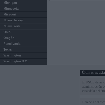
Michigan
Minnesota
Missouri
Nueva Jersey
Nueva York
Ohio
Oregón
Pensilvania
Texas
Washington
Washington D.C.
Últimas notici
El PSOE denuncia
administración d
escándalo del áti
Herencia del esc