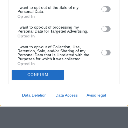
solo a este sitio web. Puede cambiar sus preferencias en
I want to opt-out of the Sale of my
cualquier momento entrando de nuevo en este sitio web o
Personal Data.
visitando nuestra política de privacidad.
Opted In
I want to opt-out of processing my
Personal Data for Targeted Advertising.
Opted In
I want to opt-out of Collection, Use,
Retention, Sale, and/or Sharing of my
Personal Data that Is Unrelated with the
Purposes for which it was collected.
Opted In
CONFIRM
Data Deletion
Data Access
Aviso legal