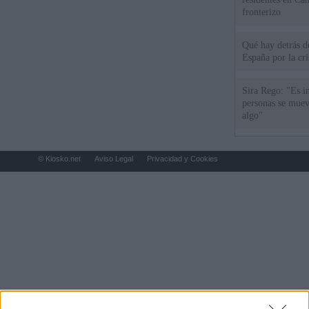
fronterizo
Qué hay detrás d
España por la cri
Sira Rego: "Es i
personas se muev
algo"
© Kiosko.net
Aviso Legal
Privacidad y Cookies