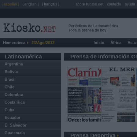
[ español ]
[ english ]
[ français ]
sobre Kiosko.net
contacto
ayuda
Periódicos de Latinoamérica
Toda la prensa de hoy
Hemeroteca
23/Ago/2012
Inicio
África
Asia
Latinoamérica
Prensa de Información G
Argentina
Bolivia
Brasil
Chile
Colombia
Costa Rica
Cuba
Ecuador
El Salvador
Guatemala
Prensa Deportiva