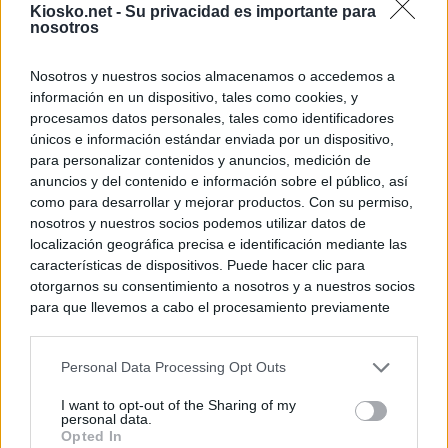
Kiosko.net -
Su privacidad es importante para
nosotros
Nosotros y nuestros socios almacenamos o accedemos a
información en un dispositivo, tales como cookies, y
procesamos datos personales, tales como identificadores
únicos e información estándar enviada por un dispositivo,
para personalizar contenidos y anuncios, medición de
anuncios y del contenido e información sobre el público, así
como para desarrollar y mejorar productos. Con su permiso,
nosotros y nuestros socios podemos utilizar datos de
localización geográfica precisa e identificación mediante las
características de dispositivos. Puede hacer clic para
otorgarnos su consentimiento a nosotros y a nuestros socios
para que llevemos a cabo el procesamiento previamente
descrito. De forma alternativa, puede acceder a información
más detallada y cambiar sus preferencias antes de otorgar o
Personal Data Processing Opt Outs
negar su consentimiento. Tenga en cuenta que algún
procesamiento de sus datos personales puede no requerir
I want to opt-out of the Sharing of my
de su consentimiento, pero usted tiene el derecho de
personal data.
rechazar tal procesamiento. Sus preferencias se aplicarán
Opted In