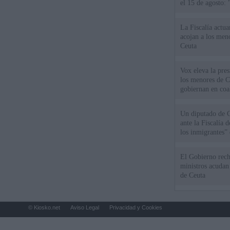
el 15 de agosto:
La Fiscalía actu
acojan a los meno
Ceuta
Vox eleva la pres
los menores de C
gobiernan en coa
Un diputado de 
ante la Fiscalía 
los inmigrantes”
El Gobierno rech
ministros acudan 
de Ceuta
© Kiosko.net
Aviso Legal
Privacidad y Cookies