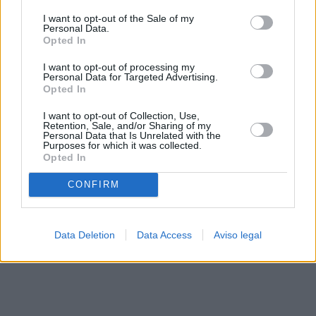
solo a este sitio web. Puede cambiar sus preferencias en
I want to opt-out of the Sale of my
cualquier momento entrando de nuevo en este sitio web o
Personal Data.
visitando nuestra política de privacidad.
Opted In
I want to opt-out of processing my
Personal Data for Targeted Advertising.
Opted In
I want to opt-out of Collection, Use,
Retention, Sale, and/or Sharing of my
Personal Data that Is Unrelated with the
Purposes for which it was collected.
Opted In
CONFIRM
Data Deletion
Data Access
Aviso legal