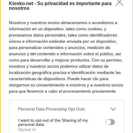
Kiosko.net -
Su privacidad es importante para
nosotros
Nosotros y nuestros socios almacenamos o accedemos a
información en un dispositivo, tales como cookies, y
procesamos datos personales, tales como identificadores
únicos e información estándar enviada por un dispositivo,
para personalizar contenidos y anuncios, medición de
anuncios y del contenido e información sobre el público, así
como para desarrollar y mejorar productos. Con su permiso,
nosotros y nuestros socios podemos utilizar datos de
localización geográfica precisa e identificación mediante las
características de dispositivos. Puede hacer clic para
otorgarnos su consentimiento a nosotros y a nuestros socios
para que llevemos a cabo el procesamiento previamente
descrito. De forma alternativa, puede acceder a información
más detallada y cambiar sus preferencias antes de otorgar o
Personal Data Processing Opt Outs
negar su consentimiento. Tenga en cuenta que algún
procesamiento de sus datos personales puede no requerir
I want to opt-out of the Sharing of my
de su consentimiento, pero usted tiene el derecho de
personal data.
rechazar tal procesamiento. Sus preferencias se aplicarán
Opted In