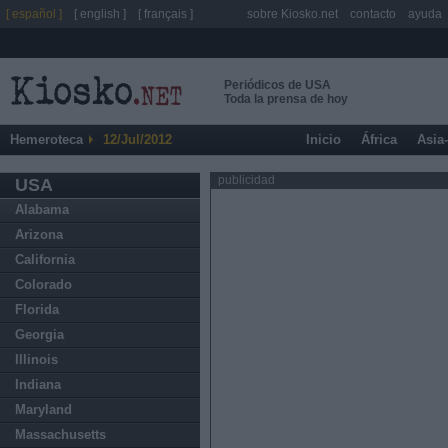
[ español ]
[ english ]
[ français ]
sobre Kiosko.net
contacto
ayuda
Periódicos de USA
Toda la prensa de hoy
Hemeroteca
12/Jul/2012
Inicio
África
Asia
publicidad
USA
Alabama
Arizona
California
Colorado
Florida
Georgia
Illinois
Indiana
Maryland
Massachusetts