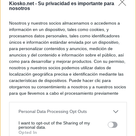
Kiosko.net -
Su privacidad es importante para
nosotros
Nosotros y nuestros socios almacenamos o accedemos a
información en un dispositivo, tales como cookies, y
procesamos datos personales, tales como identificadores
únicos e información estándar enviada por un dispositivo,
para personalizar contenidos y anuncios, medición de
anuncios y del contenido e información sobre el público, así
como para desarrollar y mejorar productos. Con su permiso,
nosotros y nuestros socios podemos utilizar datos de
localización geográfica precisa e identificación mediante las
características de dispositivos. Puede hacer clic para
otorgarnos su consentimiento a nosotros y a nuestros socios
para que llevemos a cabo el procesamiento previamente
descrito. De forma alternativa, puede acceder a información
más detallada y cambiar sus preferencias antes de otorgar o
Personal Data Processing Opt Outs
negar su consentimiento. Tenga en cuenta que algún
procesamiento de sus datos personales puede no requerir
I want to opt-out of the Sharing of my
de su consentimiento, pero usted tiene el derecho de
personal data.
rechazar tal procesamiento. Sus preferencias se aplicarán
Opted In