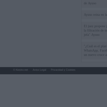
de Ayuso
Ayuso reina en l
El juez propone j
la filtración de i
jefa" Ayuso
"¿Cuál es el plan
WhatsApp, Faceb
un nuevo cruce a
15 de agosto
© Kiosko.net
Aviso Legal
Privacidad y Cookies