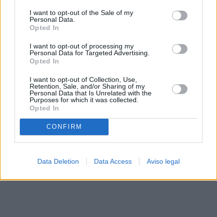
solo a este sitio web. Puede cambiar sus preferencias en
I want to opt-out of the Sale of my
cualquier momento entrando de nuevo en este sitio web o
Personal Data.
visitando nuestra política de privacidad.
Opted In
I want to opt-out of processing my
Personal Data for Targeted Advertising.
Opted In
I want to opt-out of Collection, Use,
Retention, Sale, and/or Sharing of my
Personal Data that Is Unrelated with the
Purposes for which it was collected.
Opted In
CONFIRM
Data Deletion
Data Access
Aviso legal