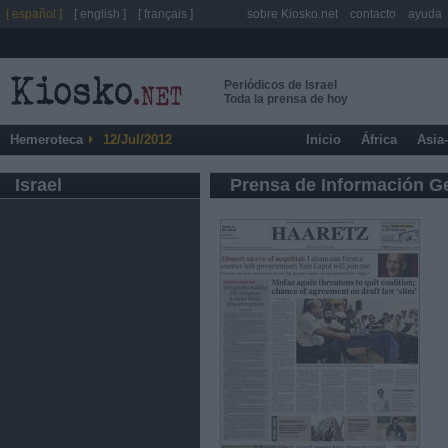
[ español ]
[ english ]
[ français ]
sobre Kiosko.net
contacto
ayuda
Periódicos de Israel
Toda la prensa de hoy
Hemeroteca
12/Jul/2012
Inicio
África
Asia
Israel
Prensa de Información G