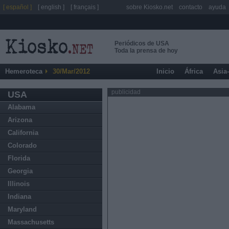
[ español ]
[ english ]
[ français ]
sobre Kiosko.net
contacto
ayuda
Periódicos de USA
Toda la prensa de hoy
Hemeroteca
30/Mar/2012
Inicio
África
Asia
publicidad
USA
Alabama
Arizona
California
Colorado
Florida
Georgia
Illinois
Indiana
Maryland
Massachusetts