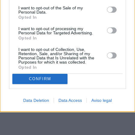
solo a este sitio web. Puede cambiar sus preferencias en
I want to opt-out of the Sale of my
cualquier momento entrando de nuevo en este sitio web o
Personal Data.
visitando nuestra política de privacidad.
Opted In
I want to opt-out of processing my
Personal Data for Targeted Advertising.
Opted In
I want to opt-out of Collection, Use,
Retention, Sale, and/or Sharing of my
Personal Data that Is Unrelated with the
Purposes for which it was collected.
Opted In
CONFIRM
Data Deletion
Data Access
Aviso legal