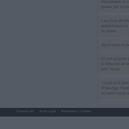
directamente la 
ayudas por los i
Las cifras del át
inmobiliaria a l
de Ayuso
Ayuso reina en l
El juez propone j
la filtración de i
jefa" Ayuso
"¿Cuál es el plan
WhatsApp, Faceb
un nuevo cruce a
15 de agosto
© Kiosko.net
Aviso Legal
Privacidad y Cookies