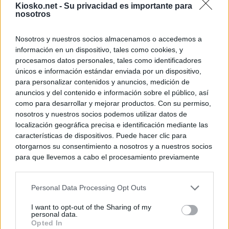
Kiosko.net -
Su privacidad es importante para
nosotros
Nosotros y nuestros socios almacenamos o accedemos a
información en un dispositivo, tales como cookies, y
procesamos datos personales, tales como identificadores
únicos e información estándar enviada por un dispositivo,
para personalizar contenidos y anuncios, medición de
anuncios y del contenido e información sobre el público, así
como para desarrollar y mejorar productos. Con su permiso,
nosotros y nuestros socios podemos utilizar datos de
localización geográfica precisa e identificación mediante las
características de dispositivos. Puede hacer clic para
otorgarnos su consentimiento a nosotros y a nuestros socios
para que llevemos a cabo el procesamiento previamente
descrito. De forma alternativa, puede acceder a información
más detallada y cambiar sus preferencias antes de otorgar o
Personal Data Processing Opt Outs
negar su consentimiento. Tenga en cuenta que algún
procesamiento de sus datos personales puede no requerir
I want to opt-out of the Sharing of my
de su consentimiento, pero usted tiene el derecho de
personal data.
rechazar tal procesamiento. Sus preferencias se aplicarán
Opted In