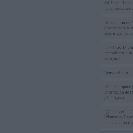
del ático: "Lo q
tiene residencia o
El Gobierno de A
directamente la 
ayudas por los i
Las cifras del át
inmobiliaria a l
de Ayuso
Ayuso reina en l
El juez propone j
la filtración de i
jefa" Ayuso
"¿Cuál es el plan
WhatsApp, Faceb
un nuevo cruce a
15 de agosto