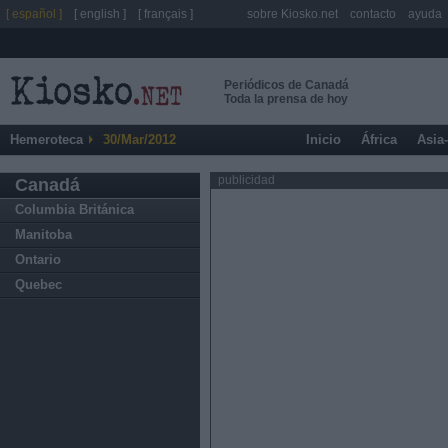
[ español ]
[ english ]
[ français ]
sobre Kiosko.net
contacto
ayuda
Periódicos de Canadá
Toda la prensa de hoy
Hemeroteca
30/Mar/2012
Inicio
África
Asia
publicidad
Canadá
Columbia Británica
Manitoba
Ontario
Quebec