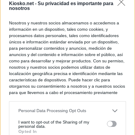
Kiosko.net -
Su privacidad es importante para
nosotros
Nosotros y nuestros socios almacenamos o accedemos a
información en un dispositivo, tales como cookies, y
procesamos datos personales, tales como identificadores
únicos e información estándar enviada por un dispositivo,
para personalizar contenidos y anuncios, medición de
anuncios y del contenido e información sobre el público, así
como para desarrollar y mejorar productos. Con su permiso,
nosotros y nuestros socios podemos utilizar datos de
localización geográfica precisa e identificación mediante las
características de dispositivos. Puede hacer clic para
otorgarnos su consentimiento a nosotros y a nuestros socios
para que llevemos a cabo el procesamiento previamente
descrito. De forma alternativa, puede acceder a información
más detallada y cambiar sus preferencias antes de otorgar o
Personal Data Processing Opt Outs
negar su consentimiento. Tenga en cuenta que algún
procesamiento de sus datos personales puede no requerir
I want to opt-out of the Sharing of my
de su consentimiento, pero usted tiene el derecho de
personal data.
rechazar tal procesamiento. Sus preferencias se aplicarán
Opted In