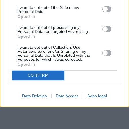
solo a este sitio web. Puede cambiar sus preferencias en
I want to opt-out of the Sale of my
cualquier momento entrando de nuevo en este sitio web o
Personal Data.
visitando nuestra política de privacidad.
Opted In
I want to opt-out of processing my
Personal Data for Targeted Advertising.
Opted In
I want to opt-out of Collection, Use,
Retention, Sale, and/or Sharing of my
Personal Data that Is Unrelated with the
Purposes for which it was collected.
Opted In
CONFIRM
Data Deletion
Data Access
Aviso legal