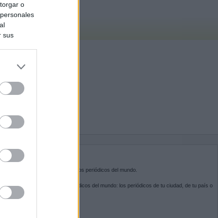
torgar o
 personales
al
r sus
do nuestra
BRE KIOSKO.NET
sko.net
es la puerta de entrada a los periódicos del mundo.
ega por las portadas de los periódicos del mundo: los periódicos de tu ciudad, de tu país o
 otro extremo del mundo.
GUENOS