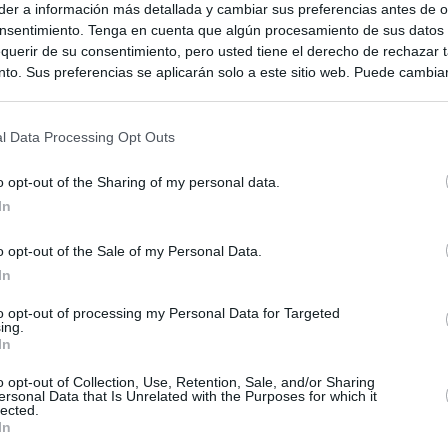
er a información más detallada y cambiar sus preferencias antes de o
nsentimiento. Tenga en cuenta que algún procesamiento de sus datos
querir de su consentimiento, pero usted tiene el derecho de rechazar t
to. Sus preferencias se aplicarán solo a este sitio web. Puede cambia
s en cualquier momento entrando de nuevo en este sitio web o visitan
privacidad.
l Data Processing Opt Outs
o opt-out of the Sharing of my personal data.
In
o opt-out of the Sale of my Personal Data.
In
ias
to opt-out of processing my Personal Data for Targeted
SO
ing.
In
Kio
ntroles a los viajeros procedentes de Italia tras el rechazo de
los
o opt-out of Collection, Use, Retention, Sale, and/or Sharing
Nav
del
ersonal Data that Is Unrelated with the Purposes for which it
lected.
el ultimátum del Gobierno y mantiene los controles a viajeros de
In
SÍ
 15 de agosto: "No aceptamos imposiciones"