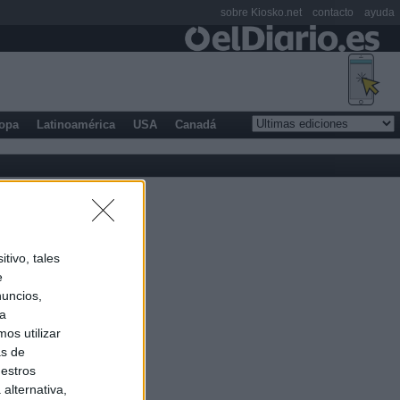
sobre Kiosko.net
contacto
ayuda
opa
Latinoamérica
USA
Canadá
tivo, tales
e
nuncios,
ra
os utilizar
as de
uestros
alternativa,