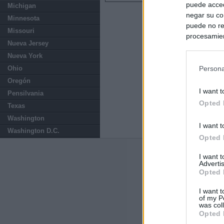
puede acced
Michigan
negar su co
Minnesota
puede no re
Missouri
procesamien
Nueva Jersey
preferencia
Nueva York
política de 
Ohio
Persona
Oregón
I want t
Pensilvania
Opted 
Texas
Washington
I want t
Washington D.C.
Opted 
Últimas notic
I want 
Advertis
Opted 
España impone co
Meloni a quitar
I want t
of my P
was col
Italia rechaza 
Opted 
España hasta el