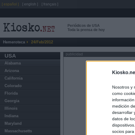
[ español ]
[ english ]
[ français ]
Periódicos de USA
Toda la prensa de hoy
Hemeroteca
24/Feb/2012
publicidad
USA
Alabama
Arizona
Kiosko.ne
California
Colorado
Nosotros y 
como cookie
Florida
información
Georgia
medición de
Illinois
desarrollar
Indiana
datos de loc
Maryland
dispositivo
Massachusetts
socios para