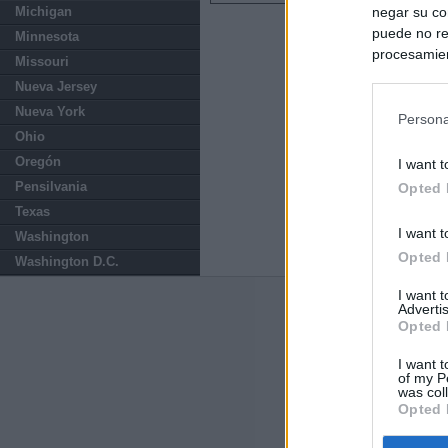
negar su co
Michigan
puede no re
Minnesota
procesamien
Missouri
preferencia
Nueva Jersey
política de 
Nueva York
Persona
Ohio
Oregón
I want t
Pensilvania
Opted 
Texas
I want t
Washington
Opted 
Washington D.C.
I want 
Advertis
Últimas notic
Opted 
Sorpresa y dudas
I want t
controles: "Nos
of my P
was col
Opted 
España impone co
Meloni a quitar