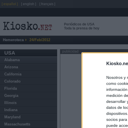
[ español ]
[ english ]
[ français ]
Periódicos de USA
Toda la prensa de hoy
Hemeroteca
24/Feb/2012
publicidad
USA
Alabama
Kiosko.ne
Arizona
California
Nosotros y 
Colorado
como cookie
Florida
información
medición de
Georgia
desarrollar
Illinois
datos de loc
Indiana
dispositivo
Maryland
socios para
Massachusetts
puede acced