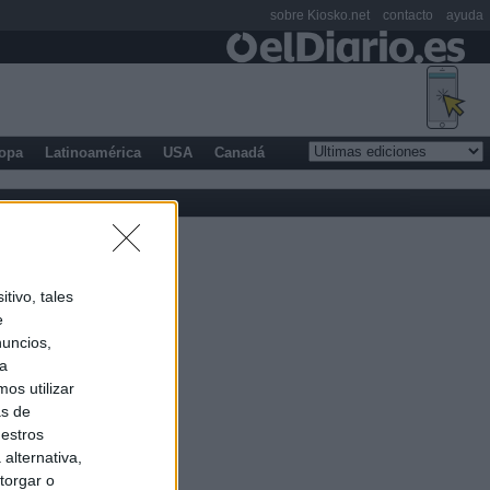
sobre Kiosko.net
contacto
ayuda
opa
Latinoamérica
USA
Canadá
tivo, tales
e
nuncios,
ra
os utilizar
as de
uestros
alternativa,
torgar o