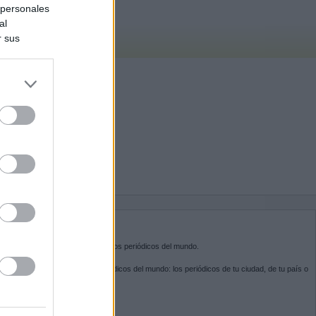
 personales
al
r sus
do nuestra
BRE KIOSKO.NET
sko.net
es la puerta de entrada a los periódicos del mundo.
ega por las portadas de los periódicos del mundo: los periódicos de tu ciudad, de tu país o
 otro extremo del mundo.
GUENOS