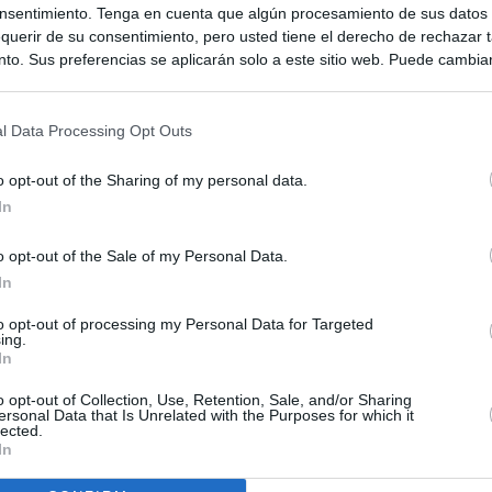
nsentimiento. Tenga en cuenta que algún procesamiento de sus datos
querir de su consentimiento, pero usted tiene el derecho de rechazar t
to. Sus preferencias se aplicarán solo a este sitio web. Puede cambia
s en cualquier momento entrando de nuevo en este sitio web o visitan
privacidad.
l Data Processing Opt Outs
o opt-out of the Sharing of my personal data.
In
o opt-out of the Sale of my Personal Data.
In
to opt-out of processing my Personal Data for Targeted
ing.
ias
SO
In
Kio
 entre los viajeros procedentes de Italia por los nuevos
o opt-out of Collection, Use, Retention, Sale, and/or Sharing
 lo esperábamos peor"
ersonal Data that Is Unrelated with the Purposes for which it
Nav
lected.
del
In
ntroles a los viajeros procedentes de Italia tras el rechazo de
SÍ
los