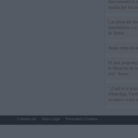
directamente la 
ayudas por los i
Las cifras del át
inmobiliaria a l
de Ayuso
Ayuso reina en l
El juez propone j
la filtración de i
jefa" Ayuso
"¿Cuál es el plan
WhatsApp, Faceb
un nuevo cruce a
15 de agosto
© Kiosko.net
Aviso Legal
Privacidad y Cookies