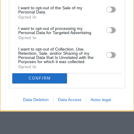
solo a este sitio web. Puede cambiar sus preferencias en
I want to opt-out of the Sale of my
cualquier momento entrando de nuevo en este sitio web o
Personal Data.
visitando nuestra política de privacidad.
Opted In
I want to opt-out of processing my
Personal Data for Targeted Advertising.
Opted In
I want to opt-out of Collection, Use,
Retention, Sale, and/or Sharing of my
Personal Data that Is Unrelated with the
Purposes for which it was collected.
Opted In
CONFIRM
Data Deletion
Data Access
Aviso legal