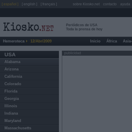
[ español ]
[ english ]
[ français ]
sobre Kiosko.net
contacto
ayuda
Periódicos de USA
Toda la prensa de hoy
Hemeroteca
12/Abr/2009
Inicio
África
Asia
publicidad
USA
Alabama
Arizona
California
Colorado
Florida
Georgia
Illinois
Indiana
Maryland
Massachusetts