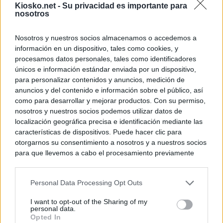
Kiosko.net -
Su privacidad es importante para
nosotros
Nosotros y nuestros socios almacenamos o accedemos a
información en un dispositivo, tales como cookies, y
procesamos datos personales, tales como identificadores
únicos e información estándar enviada por un dispositivo,
para personalizar contenidos y anuncios, medición de
anuncios y del contenido e información sobre el público, así
como para desarrollar y mejorar productos. Con su permiso,
nosotros y nuestros socios podemos utilizar datos de
localización geográfica precisa e identificación mediante las
características de dispositivos. Puede hacer clic para
otorgarnos su consentimiento a nosotros y a nuestros socios
para que llevemos a cabo el procesamiento previamente
descrito. De forma alternativa, puede acceder a información
más detallada y cambiar sus preferencias antes de otorgar o
Personal Data Processing Opt Outs
negar su consentimiento. Tenga en cuenta que algún
procesamiento de sus datos personales puede no requerir
I want to opt-out of the Sharing of my
de su consentimiento, pero usted tiene el derecho de
personal data.
rechazar tal procesamiento. Sus preferencias se aplicarán
Opted In