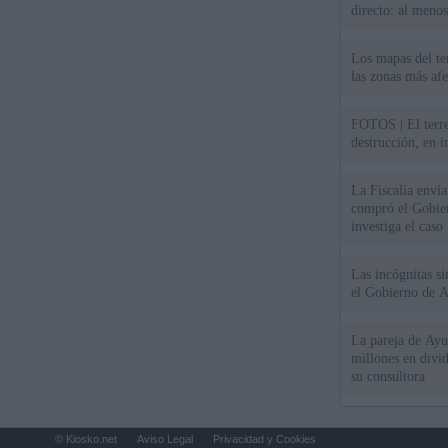
directo: al meno
Los mapas del te
las zonas más af
FOTOS | El terr
destrucción, en 
La Fiscalía envía
compró el Gobie
investiga el caso
Las incógnitas s
el Gobierno de 
La pareja de Ayu
millones en divi
su consultora
© Kiosko.net
Aviso Legal
Privacidad y Cookies