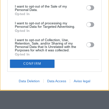
solo a este sitio web. Puede cambiar sus preferencias en
I want to opt-out of the Sale of my
cualquier momento entrando de nuevo en este sitio web o
Personal Data.
visitando nuestra política de privacidad.
Opted In
I want to opt-out of processing my
Personal Data for Targeted Advertising.
Opted In
I want to opt-out of Collection, Use,
Retention, Sale, and/or Sharing of my
Personal Data that Is Unrelated with the
Purposes for which it was collected.
Opted In
CONFIRM
Data Deletion
Data Access
Aviso legal