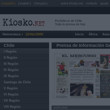
[ español ]
[ english ]
[ français ]
sobre Kiosko.net
contacto
ayuda
Periódicos de Chile
Toda la prensa de hoy
Hemeroteca
12/Abr/2009
Inicio
África
Asia
Chile
Prensa de Información G
I Región
II Región
III Región
IV Región
IX Región
Santiago de Chile
V Región
VI Región
VII Región
VIII Región
publicidad