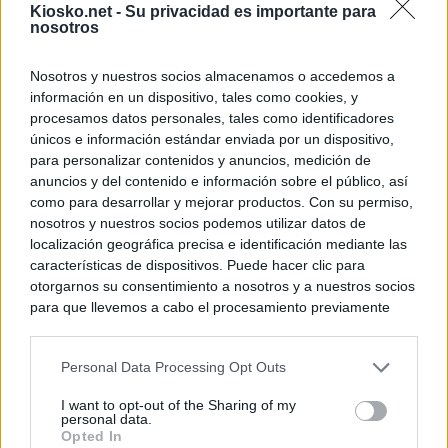
Kiosko.net -
Su privacidad es importante para
nosotros
Nosotros y nuestros socios almacenamos o accedemos a
información en un dispositivo, tales como cookies, y
procesamos datos personales, tales como identificadores
únicos e información estándar enviada por un dispositivo,
para personalizar contenidos y anuncios, medición de
anuncios y del contenido e información sobre el público, así
como para desarrollar y mejorar productos. Con su permiso,
nosotros y nuestros socios podemos utilizar datos de
localización geográfica precisa e identificación mediante las
características de dispositivos. Puede hacer clic para
otorgarnos su consentimiento a nosotros y a nuestros socios
para que llevemos a cabo el procesamiento previamente
descrito. De forma alternativa, puede acceder a información
más detallada y cambiar sus preferencias antes de otorgar o
Personal Data Processing Opt Outs
negar su consentimiento. Tenga en cuenta que algún
procesamiento de sus datos personales puede no requerir
I want to opt-out of the Sharing of my
de su consentimiento, pero usted tiene el derecho de
personal data.
rechazar tal procesamiento. Sus preferencias se aplicarán
Opted In