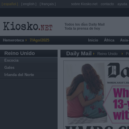
[ español ]
[ english ]
[ français ]
sobre Kiosko.net
contacto
ayuda
Todos los días Daily Mail
Toda la prensa de hoy
Hemeroteca
7/Ago/2025
Inicio
África
Asia
Reino Unido
Daily Mail
Reino Unido
P
Escocia
Gales
Irlanda del Norte