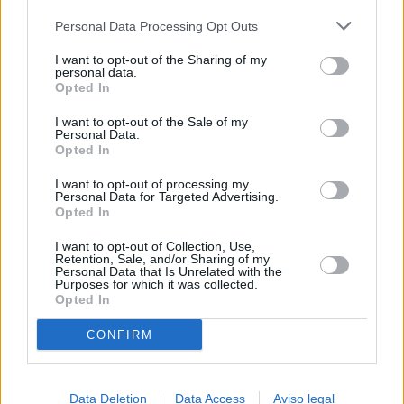
más detallada y cambiar sus preferencias antes de otorgar o
Personal Data Processing Opt Outs
negar su consentimiento. Tenga en cuenta que algún
procesamiento de sus datos personales puede no requerir
I want to opt-out of the Sharing of my
de su consentimiento, pero usted tiene el derecho de
personal data.
rechazar tal procesamiento. Sus preferencias se aplicarán
Opted In
solo a este sitio web. Puede cambiar sus preferencias en
I want to opt-out of the Sale of my
cualquier momento entrando de nuevo en este sitio web o
Personal Data.
visitando nuestra política de privacidad.
Opted In
I want to opt-out of processing my
Personal Data for Targeted Advertising.
Opted In
I want to opt-out of Collection, Use,
Retention, Sale, and/or Sharing of my
Personal Data that Is Unrelated with the
Purposes for which it was collected.
Opted In
CONFIRM
Data Deletion
Data Access
Aviso legal