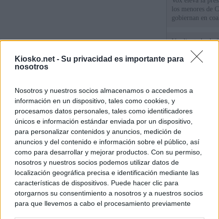
Vox eleva la pres
los menores de C
gobiernan en coa
Un diputado de 
ante la Fiscalía 
Kiosko.net -
Su privacidad es importante para
los inmigrantes”
nosotros
El Gobierno rech
Nosotros y nuestros socios almacenamos o accedemos a
ministros acudan 
de Ceuta
información en un dispositivo, tales como cookies, y
procesamos datos personales, tales como identificadores
únicos e información estándar enviada por un dispositivo,
para personalizar contenidos y anuncios, medición de
© Kiosko.net
Aviso Legal
Privacidad y Cookies
anuncios y del contenido e información sobre el público, así
como para desarrollar y mejorar productos. Con su permiso,
nosotros y nuestros socios podemos utilizar datos de
localización geográfica precisa e identificación mediante las
características de dispositivos. Puede hacer clic para
otorgarnos su consentimiento a nosotros y a nuestros socios
para que llevemos a cabo el procesamiento previamente
descrito. De forma alternativa, puede acceder a información