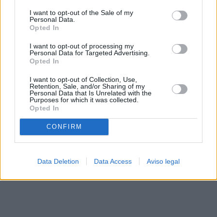
solo a este sitio web. Puede cambiar sus preferencias en
I want to opt-out of the Sale of my
cualquier momento entrando de nuevo en este sitio web o
Personal Data.
visitando nuestra política de privacidad.
Opted In
I want to opt-out of processing my
Personal Data for Targeted Advertising.
Opted In
I want to opt-out of Collection, Use,
Retention, Sale, and/or Sharing of my
Personal Data that Is Unrelated with the
Purposes for which it was collected.
Opted In
CONFIRM
Data Deletion
Data Access
Aviso legal