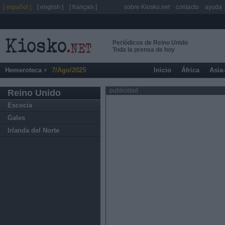
[ español ]
[ english ]
[ français ]
sobre Kiosko.net
contacto
ayuda
Periódicos de Reino Unido
Toda la prensa de hoy
Hemeroteca
7/Ago/2025
Inicio
África
Asia
publicidad
Reino Unido
Escocia
Gales
Irlanda del Norte