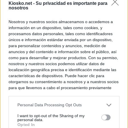
Kiosko.net -
Su privacidad es importante para
nosotros
Nosotros y nuestros socios almacenamos o accedemos a
información en un dispositivo, tales como cookies, y
procesamos datos personales, tales como identificadores
únicos e información estándar enviada por un dispositivo,
para personalizar contenidos y anuncios, medición de
anuncios y del contenido e información sobre el público, así
como para desarrollar y mejorar productos. Con su permiso,
nosotros y nuestros socios podemos utilizar datos de
localización geográfica precisa e identificación mediante las
características de dispositivos. Puede hacer clic para
otorgarnos su consentimiento a nosotros y a nuestros socios
para que llevemos a cabo el procesamiento previamente
descrito. De forma alternativa, puede acceder a información
más detallada y cambiar sus preferencias antes de otorgar o
Personal Data Processing Opt Outs
negar su consentimiento. Tenga en cuenta que algún
procesamiento de sus datos personales puede no requerir
I want to opt-out of the Sharing of my
de su consentimiento, pero usted tiene el derecho de
personal data.
rechazar tal procesamiento. Sus preferencias se aplicarán
Opted In