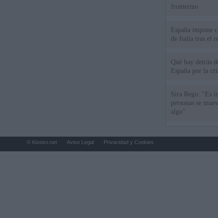
fronterizo
España impone co
de Italia tras el
Qué hay detrás d
España por la cri
Sira Rego: "Es i
personas se muev
algo"
© Kiosko.net
Aviso Legal
Privacidad y Cookies