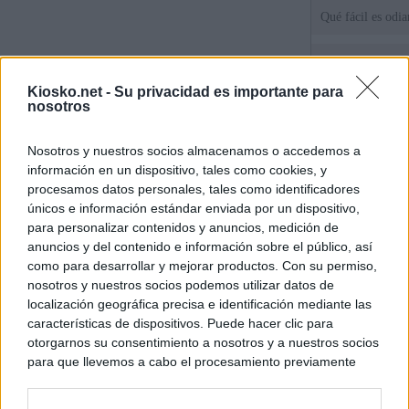
Qué fácil es odi
Tatuajes, cicatri
que busca a los d
Kiosko.net -
Su privacidad es importante para
Ceuta
nosotros
Herencia del esc
Nosotros y nuestros socios almacenamos o accedemos a
del PP: así es l
información en un dispositivo, tales como cookies, y
ático de Ayuso
procesamos datos personales, tales como identificadores
únicos e información estándar enviada por un dispositivo,
para personalizar contenidos y anuncios, medición de
© Kiosko.net
Aviso Legal
Privacidad y Cookies
anuncios y del contenido e información sobre el público, así
como para desarrollar y mejorar productos. Con su permiso,
nosotros y nuestros socios podemos utilizar datos de
localización geográfica precisa e identificación mediante las
características de dispositivos. Puede hacer clic para
otorgarnos su consentimiento a nosotros y a nuestros socios
para que llevemos a cabo el procesamiento previamente
descrito. De forma alternativa, puede acceder a información
más detallada y cambiar sus preferencias antes de otorgar o