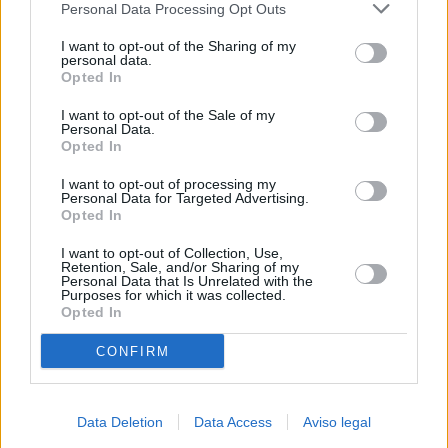
Personal Data Processing Opt Outs
negar su consentimiento. Tenga en cuenta que algún
procesamiento de sus datos personales puede no requerir
I want to opt-out of the Sharing of my
de su consentimiento, pero usted tiene el derecho de
personal data.
rechazar tal procesamiento. Sus preferencias se aplicarán
Opted In
solo a este sitio web. Puede cambiar sus preferencias en
I want to opt-out of the Sale of my
cualquier momento entrando de nuevo en este sitio web o
Personal Data.
visitando nuestra política de privacidad.
Opted In
I want to opt-out of processing my
Personal Data for Targeted Advertising.
Opted In
I want to opt-out of Collection, Use,
Retention, Sale, and/or Sharing of my
Personal Data that Is Unrelated with the
Purposes for which it was collected.
Opted In
CONFIRM
Data Deletion
Data Access
Aviso legal