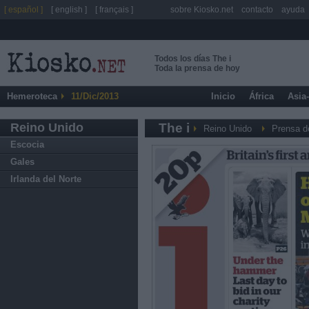
[ español ]
[ english ]
[ français ]
sobre Kiosko.net
contacto
ayuda
Todos los días The i
Toda la prensa de hoy
Hemeroteca
11/Dic/2013
Inicio
África
Asia
Reino Unido
The i
Reino Unido
Prensa d
Escocia
Gales
Irlanda del Norte