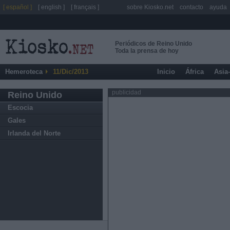
[ español ]
[ english ]
[ français ]
sobre Kiosko.net
contacto
ayuda
Periódicos de Reino Unido
Toda la prensa de hoy
Hemeroteca
11/Dic/2013
Inicio
África
Asia
publicidad
Reino Unido
Escocia
Gales
Irlanda del Norte