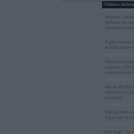
Últimas notici
Sorpresa y dudas 
Italia por los nu
esperábamos peo
España impone co
de Italia tras el
Última hora polít
controles a 199 p
restricciones en l
Más de 800.000 t
residentes en Can
fronterizo
Qué hay detrás d
España por la cri
Sira Rego: "Es i