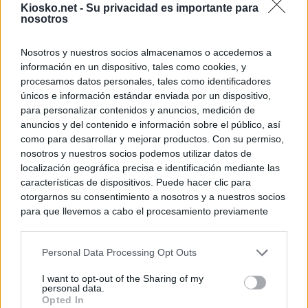
Kiosko.net -
Su privacidad es importante para
nosotros
Nosotros y nuestros socios almacenamos o accedemos a
información en un dispositivo, tales como cookies, y
procesamos datos personales, tales como identificadores
únicos e información estándar enviada por un dispositivo,
para personalizar contenidos y anuncios, medición de
anuncios y del contenido e información sobre el público, así
como para desarrollar y mejorar productos. Con su permiso,
nosotros y nuestros socios podemos utilizar datos de
localización geográfica precisa e identificación mediante las
características de dispositivos. Puede hacer clic para
otorgarnos su consentimiento a nosotros y a nuestros socios
para que llevemos a cabo el procesamiento previamente
descrito. De forma alternativa, puede acceder a información
más detallada y cambiar sus preferencias antes de otorgar o
Personal Data Processing Opt Outs
negar su consentimiento. Tenga en cuenta que algún
procesamiento de sus datos personales puede no requerir
I want to opt-out of the Sharing of my
de su consentimiento, pero usted tiene el derecho de
personal data.
rechazar tal procesamiento. Sus preferencias se aplicarán
Opted In