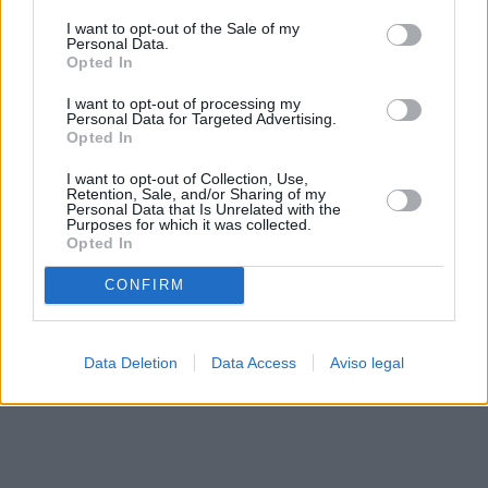
solo a este sitio web. Puede cambiar sus preferencias en
I want to opt-out of the Sale of my
cualquier momento entrando de nuevo en este sitio web o
Personal Data.
visitando nuestra política de privacidad.
Opted In
I want to opt-out of processing my
Personal Data for Targeted Advertising.
Opted In
I want to opt-out of Collection, Use,
Retention, Sale, and/or Sharing of my
Personal Data that Is Unrelated with the
Purposes for which it was collected.
Opted In
CONFIRM
Data Deletion
Data Access
Aviso legal