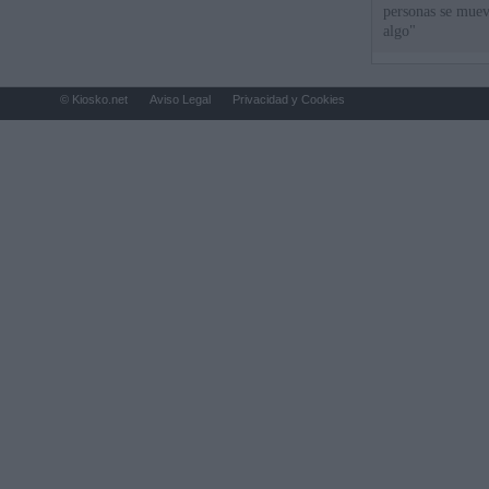
personas se muev
algo"
© Kiosko.net
Aviso Legal
Privacidad y Cookies