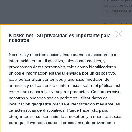
Vox eleva la pres
los menores de C
gobiernan en coa
Un diputado de 
ante la Fiscalía 
Kiosko.net -
Su privacidad es importante para
los inmigrantes”
nosotros
El Gobierno rech
Nosotros y nuestros socios almacenamos o accedemos a
ministros acudan 
de Ceuta
información en un dispositivo, tales como cookies, y
procesamos datos personales, tales como identificadores
únicos e información estándar enviada por un dispositivo,
para personalizar contenidos y anuncios, medición de
© Kiosko.net
Aviso Legal
Privacidad y Cookies
anuncios y del contenido e información sobre el público, así
como para desarrollar y mejorar productos. Con su permiso,
nosotros y nuestros socios podemos utilizar datos de
localización geográfica precisa e identificación mediante las
características de dispositivos. Puede hacer clic para
otorgarnos su consentimiento a nosotros y a nuestros socios
para que llevemos a cabo el procesamiento previamente
descrito. De forma alternativa, puede acceder a información