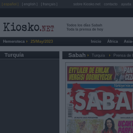
[ español ]
[ english ]
[ français ]
sobre Kiosko.net
contacto
ayuda
Todos los días Sabah
Toda la prensa de hoy
Hemeroteca
25/May/2023
Inicio
África
Asia
Turquía
Sabah
Turquía
Prensa de 