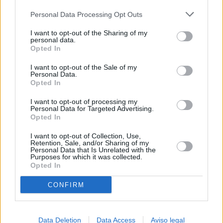
más detallada y cambiar sus preferencias antes de otorgar o
Personal Data Processing Opt Outs
negar su consentimiento. Tenga en cuenta que algún
procesamiento de sus datos personales puede no requerir
I want to opt-out of the Sharing of my
de su consentimiento, pero usted tiene el derecho de
personal data.
rechazar tal procesamiento. Sus preferencias se aplicarán
Opted In
solo a este sitio web. Puede cambiar sus preferencias en
I want to opt-out of the Sale of my
cualquier momento entrando de nuevo en este sitio web o
Personal Data.
visitando nuestra política de privacidad.
Opted In
I want to opt-out of processing my
Personal Data for Targeted Advertising.
Opted In
I want to opt-out of Collection, Use,
Retention, Sale, and/or Sharing of my
Personal Data that Is Unrelated with the
Purposes for which it was collected.
Opted In
CONFIRM
Data Deletion
Data Access
Aviso legal