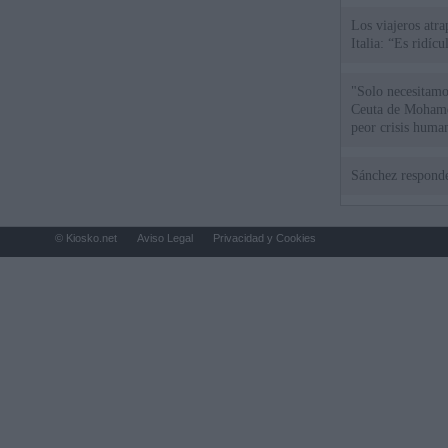
Los viajeros atra
Italia: “Es ridíc
"Solo necesitamo
Ceuta de Mohamed
peor crisis huma
Sánchez responde
© Kiosko.net
Aviso Legal
Privacidad y Cookies