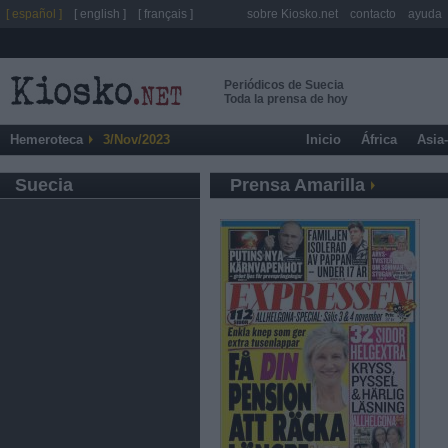
[ español ]
[ english ]
[ français ]
sobre Kiosko.net
contacto
ayuda
Periódicos de Suecia
Toda la prensa de hoy
Hemeroteca
3/Nov/2023
Inicio
África
Asia
Suecia
Prensa Amarilla