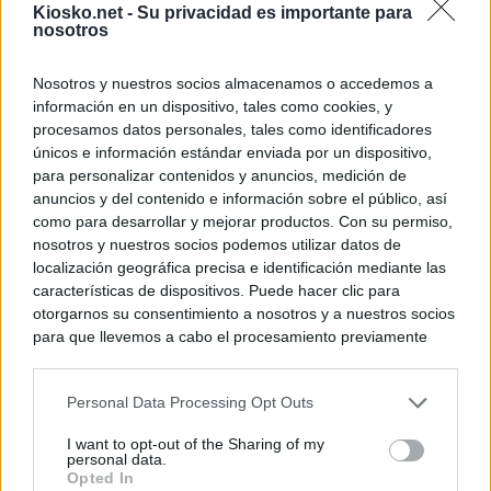
Kiosko.net -
Su privacidad es importante para
nosotros
Nosotros y nuestros socios almacenamos o accedemos a
información en un dispositivo, tales como cookies, y
procesamos datos personales, tales como identificadores
únicos e información estándar enviada por un dispositivo,
para personalizar contenidos y anuncios, medición de
anuncios y del contenido e información sobre el público, así
como para desarrollar y mejorar productos. Con su permiso,
nosotros y nuestros socios podemos utilizar datos de
localización geográfica precisa e identificación mediante las
características de dispositivos. Puede hacer clic para
otorgarnos su consentimiento a nosotros y a nuestros socios
para que llevemos a cabo el procesamiento previamente
descrito. De forma alternativa, puede acceder a información
más detallada y cambiar sus preferencias antes de otorgar o
Personal Data Processing Opt Outs
negar su consentimiento. Tenga en cuenta que algún
procesamiento de sus datos personales puede no requerir
I want to opt-out of the Sharing of my
de su consentimiento, pero usted tiene el derecho de
personal data.
rechazar tal procesamiento. Sus preferencias se aplicarán
Opted In