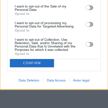
solo a este sitio web. Puede cambiar sus preferencias en
I want to opt-out of the Sale of my
cualquier momento entrando de nuevo en este sitio web o
Personal Data.
visitando nuestra política de privacidad.
Opted In
I want to opt-out of processing my
Personal Data for Targeted Advertising.
Opted In
I want to opt-out of Collection, Use,
Retention, Sale, and/or Sharing of my
Personal Data that Is Unrelated with the
Purposes for which it was collected.
Opted In
CONFIRM
Data Deletion
Data Access
Aviso legal