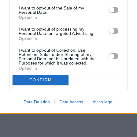
solo a este sitio web. Puede cambiar sus preferencias en
I want to opt-out of the Sale of my
cualquier momento entrando de nuevo en este sitio web o
Personal Data.
visitando nuestra política de privacidad.
Opted In
I want to opt-out of processing my
Personal Data for Targeted Advertising.
Opted In
I want to opt-out of Collection, Use,
Retention, Sale, and/or Sharing of my
Personal Data that Is Unrelated with the
Purposes for which it was collected.
Opted In
CONFIRM
Data Deletion
Data Access
Aviso legal