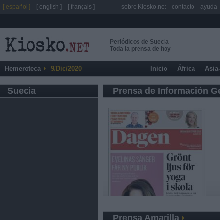
[ español ]
[ english ]
[ français ]
sobre Kiosko.net
contacto
ayuda
Periódicos de Suecia
Toda la prensa de hoy
Hemeroteca
9/Dic/2020
Inicio
África
Asia
Suecia
Prensa de Información G
Prensa Amarilla