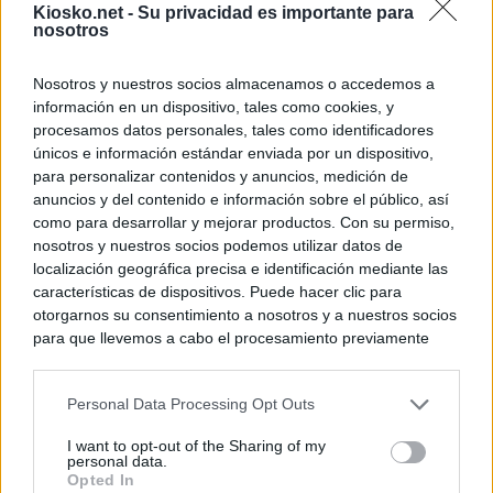
Kiosko.net -
Su privacidad es importante para
nosotros
Nosotros y nuestros socios almacenamos o accedemos a
información en un dispositivo, tales como cookies, y
procesamos datos personales, tales como identificadores
únicos e información estándar enviada por un dispositivo,
para personalizar contenidos y anuncios, medición de
anuncios y del contenido e información sobre el público, así
como para desarrollar y mejorar productos. Con su permiso,
nosotros y nuestros socios podemos utilizar datos de
localización geográfica precisa e identificación mediante las
características de dispositivos. Puede hacer clic para
otorgarnos su consentimiento a nosotros y a nuestros socios
para que llevemos a cabo el procesamiento previamente
descrito. De forma alternativa, puede acceder a información
más detallada y cambiar sus preferencias antes de otorgar o
Personal Data Processing Opt Outs
negar su consentimiento. Tenga en cuenta que algún
procesamiento de sus datos personales puede no requerir
I want to opt-out of the Sharing of my
de su consentimiento, pero usted tiene el derecho de
personal data.
rechazar tal procesamiento. Sus preferencias se aplicarán
Opted In