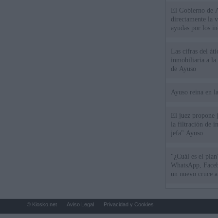
El Gobierno de A
directamente la 
ayudas por los i
Las cifras del át
inmobiliaria a l
de Ayuso
Ayuso reina en l
El juez propone j
la filtración de i
jefa" Ayuso
"¿Cuál es el plan
WhatsApp, Faceb
un nuevo cruce a
15 de agosto
© Kiosko.net
Aviso Legal
Privacidad y Cookies