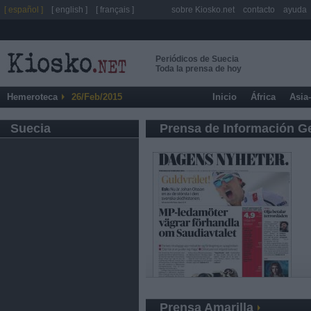
[ español ]
[ english ]
[ français ]
sobre Kiosko.net
contacto
ayuda
Periódicos de Suecia
Toda la prensa de hoy
Hemeroteca
26/Feb/2015
Inicio
África
Asia
Suecia
Prensa de Información G
Prensa Amarilla