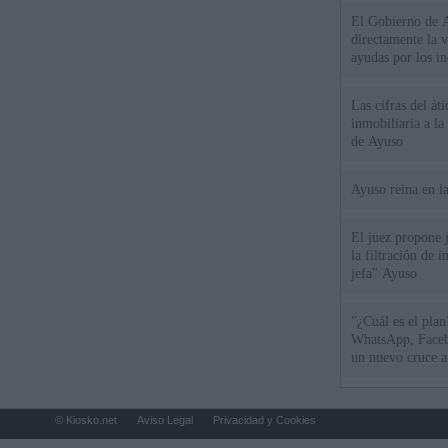
El Gobierno de A
directamente la 
ayudas por los i
Las cifras del át
inmobiliaria a l
de Ayuso
Ayuso reina en l
El juez propone j
la filtración de i
jefa" Ayuso
"¿Cuál es el plan
WhatsApp, Faceb
un nuevo cruce a
15 de agosto
© Kiosko.net
Aviso Legal
Privacidad y Cookies