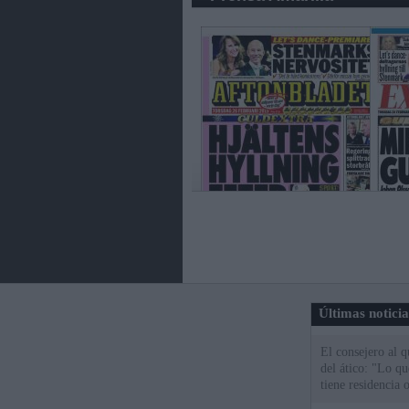
Últimas notici
El consejero al 
del ático: "Lo q
tiene residencia o