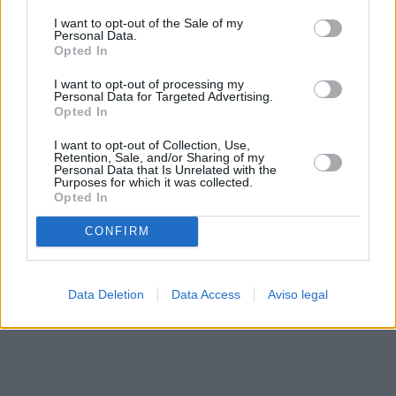
solo a este sitio web. Puede cambiar sus preferencias en
I want to opt-out of the Sale of my
cualquier momento entrando de nuevo en este sitio web o
Personal Data.
visitando nuestra política de privacidad.
Opted In
I want to opt-out of processing my
Personal Data for Targeted Advertising.
Opted In
I want to opt-out of Collection, Use,
Retention, Sale, and/or Sharing of my
Personal Data that Is Unrelated with the
Purposes for which it was collected.
Opted In
CONFIRM
Data Deletion
Data Access
Aviso legal