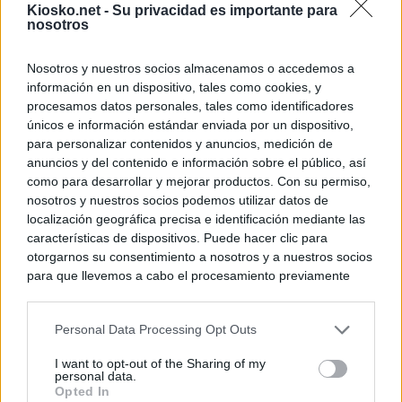
Kiosko.net -
Su privacidad es importante para
nosotros
Nosotros y nuestros socios almacenamos o accedemos a
información en un dispositivo, tales como cookies, y
procesamos datos personales, tales como identificadores
únicos e información estándar enviada por un dispositivo,
para personalizar contenidos y anuncios, medición de
anuncios y del contenido e información sobre el público, así
como para desarrollar y mejorar productos. Con su permiso,
nosotros y nuestros socios podemos utilizar datos de
localización geográfica precisa e identificación mediante las
características de dispositivos. Puede hacer clic para
otorgarnos su consentimiento a nosotros y a nuestros socios
para que llevemos a cabo el procesamiento previamente
descrito. De forma alternativa, puede acceder a información
más detallada y cambiar sus preferencias antes de otorgar o
Personal Data Processing Opt Outs
negar su consentimiento. Tenga en cuenta que algún
procesamiento de sus datos personales puede no requerir
I want to opt-out of the Sharing of my
de su consentimiento, pero usted tiene el derecho de
personal data.
rechazar tal procesamiento. Sus preferencias se aplicarán
Opted In