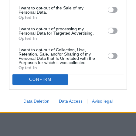
solo a este sitio web. Puede cambiar sus preferencias en
I want to opt-out of the Sale of my
cualquier momento entrando de nuevo en este sitio web o
Personal Data.
visitando nuestra política de privacidad.
Opted In
I want to opt-out of processing my
Personal Data for Targeted Advertising.
Opted In
I want to opt-out of Collection, Use,
Retention, Sale, and/or Sharing of my
Personal Data that Is Unrelated with the
Purposes for which it was collected.
Opted In
CONFIRM
Data Deletion
Data Access
Aviso legal