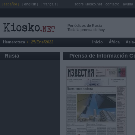
[ español ]
[ english ]
[ français ]
sobre Kiosko.net
contacto
ayuda
Periódicos de Rusia
Toda la prensa de hoy
Hemeroteca
25/Ene/2022
Inicio
África
Asia
Rusia
Prensa de Información G