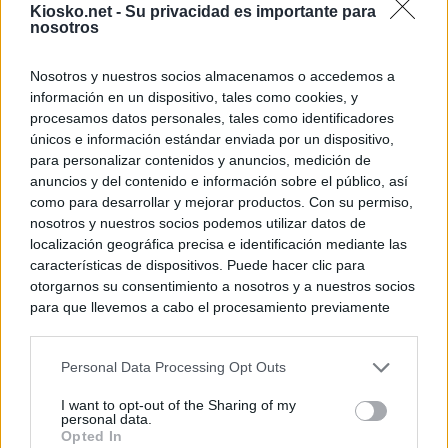
Kiosko.net -
Su privacidad es importante para
nosotros
Nosotros y nuestros socios almacenamos o accedemos a
información en un dispositivo, tales como cookies, y
procesamos datos personales, tales como identificadores
únicos e información estándar enviada por un dispositivo,
para personalizar contenidos y anuncios, medición de
anuncios y del contenido e información sobre el público, así
como para desarrollar y mejorar productos. Con su permiso,
nosotros y nuestros socios podemos utilizar datos de
localización geográfica precisa e identificación mediante las
características de dispositivos. Puede hacer clic para
otorgarnos su consentimiento a nosotros y a nuestros socios
para que llevemos a cabo el procesamiento previamente
descrito. De forma alternativa, puede acceder a información
más detallada y cambiar sus preferencias antes de otorgar o
Personal Data Processing Opt Outs
negar su consentimiento. Tenga en cuenta que algún
procesamiento de sus datos personales puede no requerir
I want to opt-out of the Sharing of my
de su consentimiento, pero usted tiene el derecho de
personal data.
rechazar tal procesamiento. Sus preferencias se aplicarán
Opted In