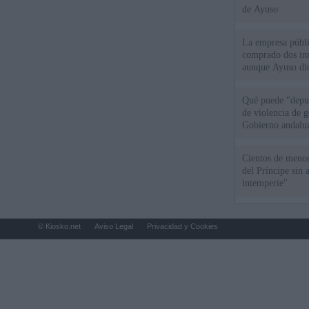
de Ayuso
La empresa públic
comprado dos inm
aunque Ayuso dic
el año"
Qué puede "depur
de violencia de g
Gobierno andalu
Cientos de menor
del Príncipe sin
intemperie"
© Kiosko.net
Aviso Legal
Privacidad y Cookies