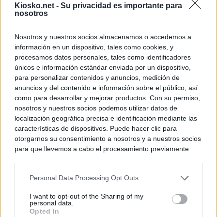
Kiosko.net -
Su privacidad es importante para
nosotros
Nosotros y nuestros socios almacenamos o accedemos a
información en un dispositivo, tales como cookies, y
procesamos datos personales, tales como identificadores
únicos e información estándar enviada por un dispositivo,
para personalizar contenidos y anuncios, medición de
anuncios y del contenido e información sobre el público, así
como para desarrollar y mejorar productos. Con su permiso,
nosotros y nuestros socios podemos utilizar datos de
localización geográfica precisa e identificación mediante las
características de dispositivos. Puede hacer clic para
otorgarnos su consentimiento a nosotros y a nuestros socios
para que llevemos a cabo el procesamiento previamente
descrito. De forma alternativa, puede acceder a información
más detallada y cambiar sus preferencias antes de otorgar o
Personal Data Processing Opt Outs
negar su consentimiento. Tenga en cuenta que algún
procesamiento de sus datos personales puede no requerir
I want to opt-out of the Sharing of my
de su consentimiento, pero usted tiene el derecho de
personal data.
rechazar tal procesamiento. Sus preferencias se aplicarán
Opted In