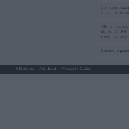
Los viajeros atra
Italia: “Es ridíc
Última hora sobre
directo: El BOE p
controles a viaje
tacha de "incomp
Sánchez responde
© Kiosko.net
Aviso Legal
Privacidad y Cookies