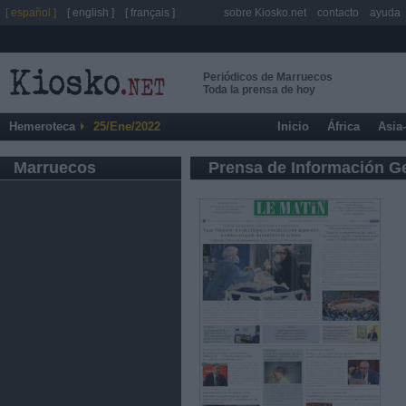
[ español ]
[ english ]
[ français ]
sobre Kiosko.net
contacto
ayuda
Periódicos de Marruecos
Toda la prensa de hoy
Hemeroteca
25/Ene/2022
Inicio
África
Asia
Marruecos
Prensa de Información G