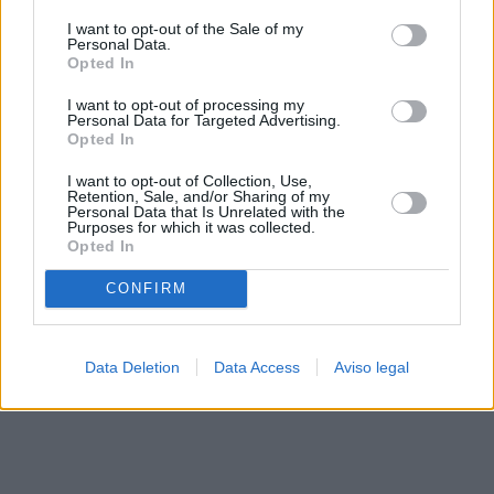
solo a este sitio web. Puede cambiar sus preferencias en
I want to opt-out of the Sale of my
cualquier momento entrando de nuevo en este sitio web o
Personal Data.
visitando nuestra política de privacidad.
Opted In
I want to opt-out of processing my
Personal Data for Targeted Advertising.
Opted In
I want to opt-out of Collection, Use,
Retention, Sale, and/or Sharing of my
Personal Data that Is Unrelated with the
Purposes for which it was collected.
Opted In
CONFIRM
Data Deletion
Data Access
Aviso legal