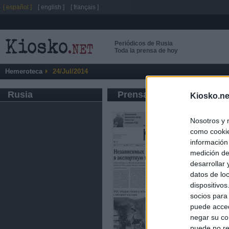
[ español ]
[ english ]
[ français ]
Periódicos de Rusia
Toda la prensa de hoy
Hemeroteca
24/Jul/2014
Rusia
Prensa de Información G
Kiosko.ne
Nosotros y 
como cookie
información
medición de
desarrollar
datos de loc
dispositivo
socios para
puede acced
negar su co
puede no re