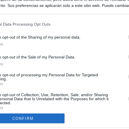
to. Sus preferencias se aplicarán solo a este sitio web. Puede cambia
s en cualquier momento entrando de nuevo en este sitio web o visitan
privacidad.
l Data Processing Opt Outs
o opt-out of the Sharing of my personal data.
In
o opt-out of the Sale of my Personal Data.
ias
In
SO
Kio
 que el ático comprado por la Comunidad de Madrid no era para
to opt-out of processing my Personal Data for Targeted
ing.
Sería muy poco inteligente"
Nav
In
del
Ayuso compró el ático de Chamberí por 6,3 millones de euros
o opt-out of Collection, Use, Retention, Sale, and/or Sharing
SÍ
ersonal Data that Is Unrelated with the Purposes for which it
lected.
uso: cómo ha cambiado su discurso sobre el ático de la
In
Madrid en una semana
CONFIRM
ica del ático de lujo solo ha comprado dos inmuebles en los