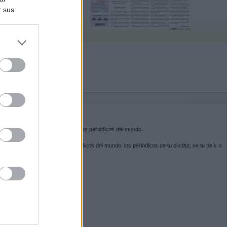
r sus
do nuestra
BRE KIOSKO.NET
sko.net
es la puerta de entrada a los periódicos del mundo.
ega por las portadas de los periódicos del mundo: los periódicos de tu ciudad, de tu país o
 otro extremo del mundo.
GUENOS