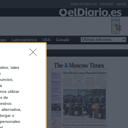
sobre Kiosko.net
contacto
ayuda
opa
Latinoamérica
USA
Canadá
tivo, tales
e
nuncios,
ra
os utilizar
as de
uestros
alternativa,
torgar o
 personales
al