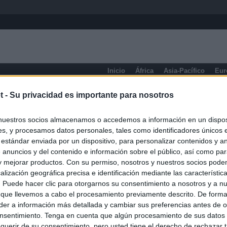
Inicio
África
Asia-Pacífico
Eur
eneral
t -
Su privacidad es importante para nosotros
nuestros socios almacenamos o accedemos a información en un disposi
s, y procesamos datos personales, tales como identificadores únicos 
 estándar enviada por un dispositivo, para personalizar contenidos y a
 anuncios y del contenido e información sobre el público, así como pa
 y mejorar productos. Con su permiso, nosotros y nuestros socios podem
alización geográfica precisa e identificación mediante las característic
s. Puede hacer clic para otorgarnos su consentimiento a nosotros y a n
 que llevemos a cabo el procesamiento previamente descrito. De forma 
er a información más detallada y cambiar sus preferencias antes de o
nsentimiento. Tenga en cuenta que algún procesamiento de sus datos
querir de su consentimiento, pero usted tiene el derecho de rechazar t