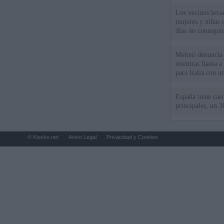
Los vecinos leva
mujeres y niñas 
días no consegu
Meloni denuncia 
mientras llama a
para Italia con 
España tiene cas
principales, un 3
© Kiosko.net
Aviso Legal
Privacidad y Cookies