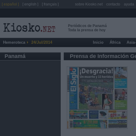
[ español ]
[ english ]
[ français ]
sobre Kiosko.net
contacto
ayuda
Periódicos de Panamá
Toda la prensa de hoy
Hemeroteca
24/Jul/2014
Inicio
África
Asia
Panamá
Prensa de Información G