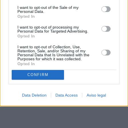
solo a este sitio web. Puede cambiar sus preferencias en
I want to opt-out of the Sale of my
cualquier momento entrando de nuevo en este sitio web o
Personal Data.
visitando nuestra política de privacidad.
Opted In
I want to opt-out of processing my
Personal Data for Targeted Advertising.
Opted In
I want to opt-out of Collection, Use,
Retention, Sale, and/or Sharing of my
Personal Data that Is Unrelated with the
Purposes for which it was collected.
Opted In
CONFIRM
Data Deletion
Data Access
Aviso legal