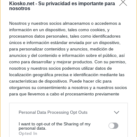
Kiosko.net -
Su privacidad es importante para
nosotros
Nosotros y nuestros socios almacenamos o accedemos a
información en un dispositivo, tales como cookies, y
procesamos datos personales, tales como identificadores
únicos e información estándar enviada por un dispositivo,
para personalizar contenidos y anuncios, medición de
anuncios y del contenido e información sobre el público, así
como para desarrollar y mejorar productos. Con su permiso,
nosotros y nuestros socios podemos utilizar datos de
localización geográfica precisa e identificación mediante las
características de dispositivos. Puede hacer clic para
otorgarnos su consentimiento a nosotros y a nuestros socios
para que llevemos a cabo el procesamiento previamente
descrito. De forma alternativa, puede acceder a información
más detallada y cambiar sus preferencias antes de otorgar o
Personal Data Processing Opt Outs
negar su consentimiento. Tenga en cuenta que algún
procesamiento de sus datos personales puede no requerir
I want to opt-out of the Sharing of my
de su consentimiento, pero usted tiene el derecho de
personal data.
rechazar tal procesamiento. Sus preferencias se aplicarán
Opted In