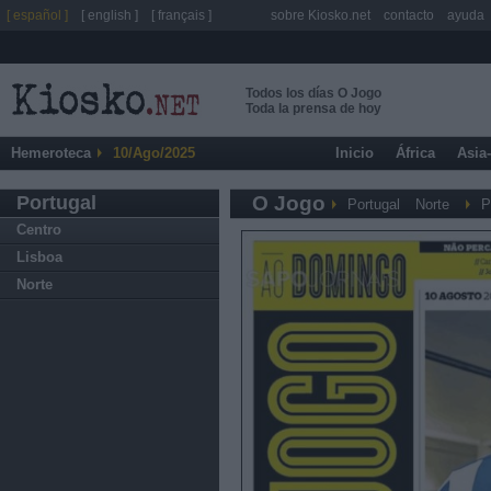
[ español ]
[ english ]
[ français ]
sobre Kiosko.net
contacto
ayuda
Todos los días O Jogo
Toda la prensa de hoy
Hemeroteca
10/Ago/2025
Inicio
África
Asia
Portugal
O Jogo
Portugal
Norte
P
Centro
Lisboa
Norte