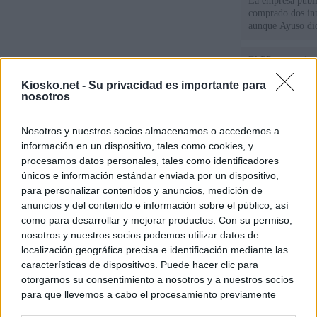
La empresa públic
comprado dos inm
aunque Ayuso dic
el año"
El PP se enreda 
ahora que "cumpl
Kiosko.net -
Su privacidad es importante para
comunidades en l
nosotros
oponen
El Gobierno vasc
Nosotros y nuestros socios almacenamos o accedemos a
vías para que vue
menores llegados
información en un dispositivo, tales como cookies, y
procesamos datos personales, tales como identificadores
únicos e información estándar enviada por un dispositivo,
para personalizar contenidos y anuncios, medición de
© Kiosko.net
Aviso Legal
Privacidad y Cookies
anuncios y del contenido e información sobre el público, así
como para desarrollar y mejorar productos. Con su permiso,
nosotros y nuestros socios podemos utilizar datos de
localización geográfica precisa e identificación mediante las
características de dispositivos. Puede hacer clic para
otorgarnos su consentimiento a nosotros y a nuestros socios
para que llevemos a cabo el procesamiento previamente
descrito. De forma alternativa, puede acceder a información