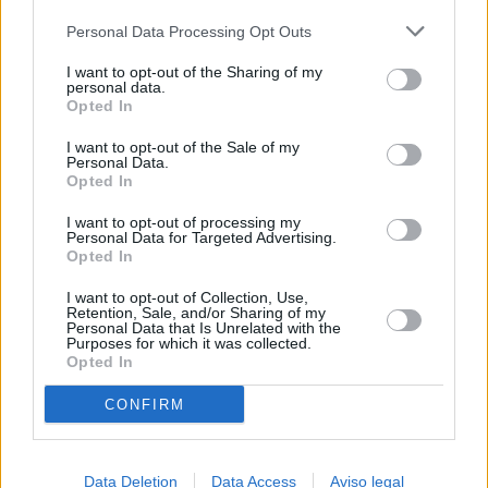
más detallada y cambiar sus preferencias antes de otorgar o
Personal Data Processing Opt Outs
negar su consentimiento. Tenga en cuenta que algún
procesamiento de sus datos personales puede no requerir
I want to opt-out of the Sharing of my
de su consentimiento, pero usted tiene el derecho de
personal data.
rechazar tal procesamiento. Sus preferencias se aplicarán
Opted In
solo a este sitio web. Puede cambiar sus preferencias en
I want to opt-out of the Sale of my
cualquier momento entrando de nuevo en este sitio web o
Personal Data.
visitando nuestra política de privacidad.
Opted In
I want to opt-out of processing my
Personal Data for Targeted Advertising.
Opted In
I want to opt-out of Collection, Use,
Retention, Sale, and/or Sharing of my
Personal Data that Is Unrelated with the
Purposes for which it was collected.
Opted In
CONFIRM
Data Deletion
Data Access
Aviso legal