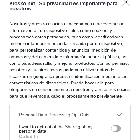
Kiosko.net -
Su privacidad es importante para
nosotros
Nosotros y nuestros socios almacenamos o accedemos a
información en un dispositivo, tales como cookies, y
procesamos datos personales, tales como identificadores
únicos e información estándar enviada por un dispositivo,
para personalizar contenidos y anuncios, medición de
anuncios y del contenido e información sobre el público, así
como para desarrollar y mejorar productos. Con su permiso,
nosotros y nuestros socios podemos utilizar datos de
localización geográfica precisa e identificación mediante las
características de dispositivos. Puede hacer clic para
otorgarnos su consentimiento a nosotros y a nuestros socios
para que llevemos a cabo el procesamiento previamente
descrito. De forma alternativa, puede acceder a información
más detallada y cambiar sus preferencias antes de otorgar o
Personal Data Processing Opt Outs
negar su consentimiento. Tenga en cuenta que algún
procesamiento de sus datos personales puede no requerir
I want to opt-out of the Sharing of my
de su consentimiento, pero usted tiene el derecho de
personal data.
rechazar tal procesamiento. Sus preferencias se aplicarán
Opted In