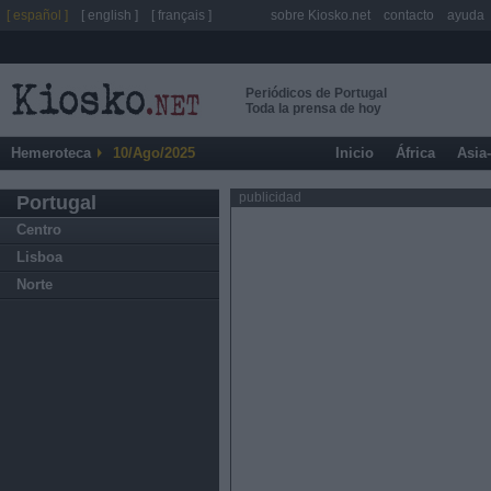
[ español ]
[ english ]
[ français ]
sobre Kiosko.net
contacto
ayuda
Periódicos de Portugal
Toda la prensa de hoy
Hemeroteca
10/Ago/2025
Inicio
África
Asia
publicidad
Portugal
Centro
Lisboa
Norte