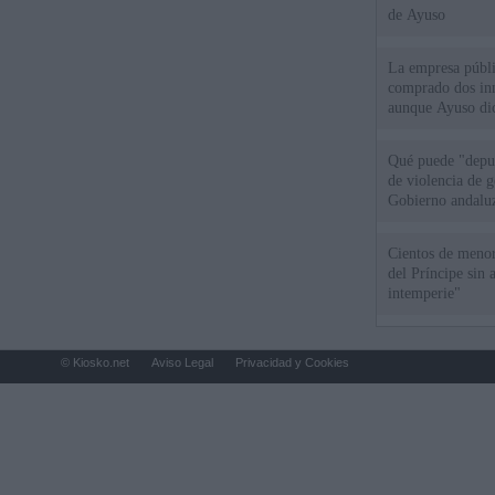
de Ayuso
La empresa públic
comprado dos inm
aunque Ayuso dic
el año"
Qué puede "depur
de violencia de g
Gobierno andalu
Cientos de menor
del Príncipe sin
intemperie"
© Kiosko.net
Aviso Legal
Privacidad y Cookies