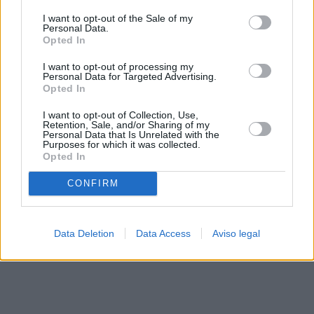
solo a este sitio web. Puede cambiar sus preferencias en
I want to opt-out of the Sale of my
cualquier momento entrando de nuevo en este sitio web o
Personal Data.
visitando nuestra política de privacidad.
Opted In
I want to opt-out of processing my
Personal Data for Targeted Advertising.
Opted In
I want to opt-out of Collection, Use,
Retention, Sale, and/or Sharing of my
Personal Data that Is Unrelated with the
Purposes for which it was collected.
Opted In
CONFIRM
Data Deletion
Data Access
Aviso legal