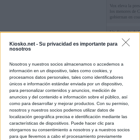
Vox eleva la pres
los menores de C
gobiernan en coa
Un diputado de 
ante la Fiscalía 
los inmigrantes”
Kiosko.net -
Su privacidad es importante para
nosotros
Tatuajes, cicatri
Nosotros y nuestros socios almacenamos o accedemos a
que busca a los d
Ceuta
información en un dispositivo, tales como cookies, y
procesamos datos personales, tales como identificadores
únicos e información estándar enviada por un dispositivo,
© Kiosko.net
Aviso Legal
Privacidad y Cookies
para personalizar contenidos y anuncios, medición de
anuncios y del contenido e información sobre el público, así
como para desarrollar y mejorar productos. Con su permiso,
nosotros y nuestros socios podemos utilizar datos de
localización geográfica precisa e identificación mediante las
características de dispositivos. Puede hacer clic para
otorgarnos su consentimiento a nosotros y a nuestros socios
para que llevemos a cabo el procesamiento previamente