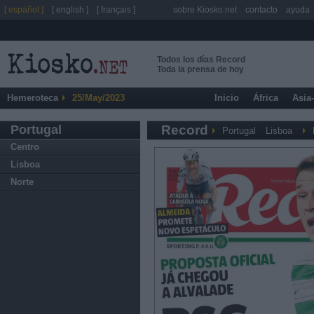
[ español ]
[ english ]
[ français ]
sobre Kiosko.net
contacto
ayuda
Todos los días Record
Toda la prensa de hoy
Hemeroteca
25/May/2023
Inicio
África
Asia
Portugal
Record
Portugal
Lisboa
Centro
Lisboa
Norte