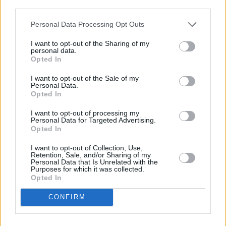
descrito. De forma alternativa, puede acceder a información
más detallada y cambiar sus preferencias antes de otorgar o
Personal Data Processing Opt Outs
negar su consentimiento. Tenga en cuenta que algún
procesamiento de sus datos personales puede no requerir
I want to opt-out of the Sharing of my
de su consentimiento, pero usted tiene el derecho de
personal data.
rechazar tal procesamiento. Sus preferencias se aplicarán
Opted In
solo a este sitio web. Puede cambiar sus preferencias en
I want to opt-out of the Sale of my
cualquier momento entrando de nuevo en este sitio web o
Personal Data.
visitando nuestra política de privacidad.
Opted In
I want to opt-out of processing my
Personal Data for Targeted Advertising.
Opted In
I want to opt-out of Collection, Use,
Retention, Sale, and/or Sharing of my
Personal Data that Is Unrelated with the
Purposes for which it was collected.
Opted In
CONFIRM