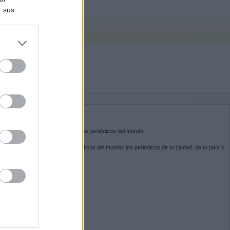
r sus
do nuestra
BRE KIOSKO.NET
sko.net
es la puerta de entrada a los periódicos del mundo.
ega por las portadas de los periódicos del mundo: los periódicos de tu ciudad, de tu país o
 otro extremo del mundo.
GUENOS