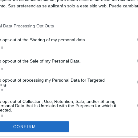
to. Sus preferencias se aplicarán solo a este sitio web. Puede cambia
s en cualquier momento entrando de nuevo en este sitio web o visitan
privacidad.
l Data Processing Opt Outs
o opt-out of the Sharing of my personal data.
In
o opt-out of the Sale of my Personal Data.
ias
In
SO
Kio
 entre los viajeros procedentes de Italia por los nuevos
to opt-out of processing my Personal Data for Targeted
ing.
 lo esperábamos peor"
Nav
In
del
tica, en directo: Interior reitera que los controles a viajeros
o opt-out of Collection, Use, Retention, Sale, and/or Sharing
SÍ
alia son aleatorios y no sistemáticos
ersonal Data that Is Unrelated with the Purposes for which it
lected.
In
turistas y unos 60.000 italianos residentes en Canarias tendrán
ol fronterizo
CONFIRM