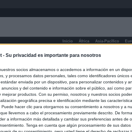
Inicio
África
Asia-Pacífico
Eur
Norte
t -
Su privacidad es importante para nosotros
nuestros socios almacenamos o accedemos a información en un disposi
s, y procesamos datos personales, tales como identificadores únicos 
 estándar enviada por un dispositivo, para personalizar contenidos y a
 anuncios y del contenido e información sobre el público, así como pa
 y mejorar productos. Con su permiso, nosotros y nuestros socios podem
alización geográfica precisa e identificación mediante las característic
s. Puede hacer clic para otorgarnos su consentimiento a nosotros y a n
 que llevemos a cabo el procesamiento previamente descrito. De forma 
er a información más detallada y cambiar sus preferencias antes de o
nsentimiento. Tenga en cuenta que algún procesamiento de sus datos
querir de su consentimiento, pero usted tiene el derecho de rechazar t