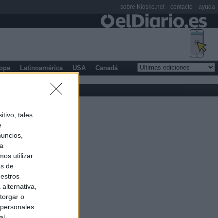
sobre Kiosko.net
contacto
ayuda
opa
Latinoamérica
USA
Canadá
tivo, tales
e
nuncios,
ra
os utilizar
as de
uestros
alternativa,
torgar o
 personales
al