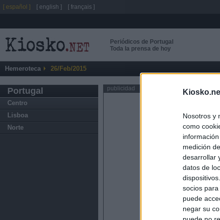
[ español ]
[ english ]
[ français ]
Periódicos de Portugal
Toda la prensa de hoy
Hemeroteca
26/Feb/2015
publicidad
Portugal
Kiosko.ne
Centro
Lisboa
Nosotros y 
como cookie
Norte
información
medición de
desarrollar
datos de loc
dispositivo
socios para
puede acced
negar su co
puede no re