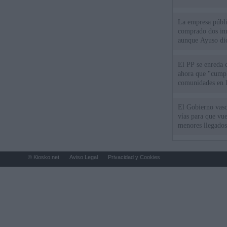
La empresa públic
comprado dos inm
aunque Ayuso dic
el año"
El PP se enreda 
ahora que "cumpl
comunidades en l
oponen
El Gobierno vasc
vías para que vue
menores llegados
© Kiosko.net
Aviso Legal
Privacidad y Cookies