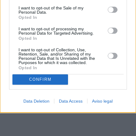
solo a este sitio web. Puede cambiar sus preferencias en
I want to opt-out of the Sale of my
cualquier momento entrando de nuevo en este sitio web o
Personal Data.
visitando nuestra política de privacidad.
Opted In
I want to opt-out of processing my
Personal Data for Targeted Advertising.
Opted In
I want to opt-out of Collection, Use,
Retention, Sale, and/or Sharing of my
Personal Data that Is Unrelated with the
Purposes for which it was collected.
Opted In
CONFIRM
Data Deletion
Data Access
Aviso legal