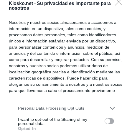
Kiosko.net -
Su privacidad es importante para
nosotros
Nosotros y nuestros socios almacenamos o accedemos a
información en un dispositivo, tales como cookies, y
procesamos datos personales, tales como identificadores
únicos e información estándar enviada por un dispositivo,
para personalizar contenidos y anuncios, medición de
anuncios y del contenido e información sobre el público, así
como para desarrollar y mejorar productos. Con su permiso,
nosotros y nuestros socios podemos utilizar datos de
localización geográfica precisa e identificación mediante las
características de dispositivos. Puede hacer clic para
otorgarnos su consentimiento a nosotros y a nuestros socios
para que llevemos a cabo el procesamiento previamente
descrito. De forma alternativa, puede acceder a información
más detallada y cambiar sus preferencias antes de otorgar o
Personal Data Processing Opt Outs
negar su consentimiento. Tenga en cuenta que algún
procesamiento de sus datos personales puede no requerir
I want to opt-out of the Sharing of my
de su consentimiento, pero usted tiene el derecho de
personal data.
rechazar tal procesamiento. Sus preferencias se aplicarán
Opted In