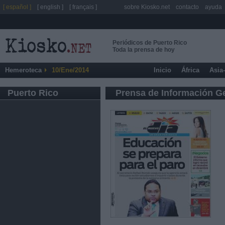
[ español ]
[ english ]
[ français ]
sobre Kiosko.net
contacto
ayuda
Periódicos de Puerto Rico
Toda la prensa de hoy
Hemeroteca
10/Ene/2014
Inicio
África
Asia
Puerto Rico
Prensa de Información G