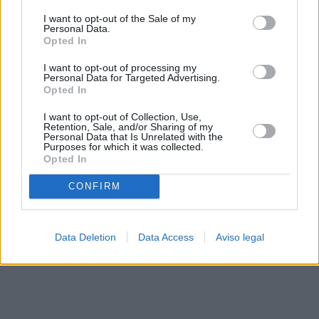
solo a este sitio web. Puede cambiar sus preferencias en
I want to opt-out of the Sale of my
cualquier momento entrando de nuevo en este sitio web o
Personal Data.
visitando nuestra política de privacidad.
Opted In
I want to opt-out of processing my
Personal Data for Targeted Advertising.
Opted In
I want to opt-out of Collection, Use,
Retention, Sale, and/or Sharing of my
Personal Data that Is Unrelated with the
Purposes for which it was collected.
Opted In
CONFIRM
Data Deletion
Data Access
Aviso legal