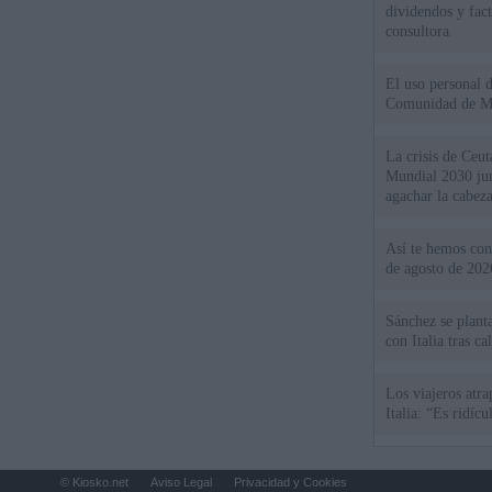
dividendos y fac
consultora
El uso personal d
Comunidad de M
La crisis de Ceuta
Mundial 2030 ju
agachar la cabez
Así te hemos cont
de agosto de 202
Sánchez se plant
con Italia tras c
Los viajeros atra
Italia: “Es ridíc
© Kiosko.net
Aviso Legal
Privacidad y Cookies