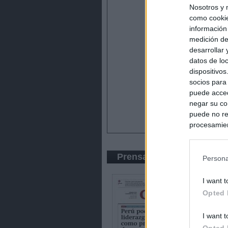
Nosotros y 
como cookie
información
medición de
desarrollar
datos de loc
dispositivo
socios para
puede acced
negar su co
puede no re
procesamien
preferencia
política de 
Prensa Económica
Persona
I want t
Opted 
I want t