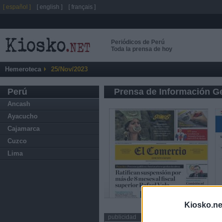
[ español ]
[ english ]
[ français ]
Periódicos de Perú
Toda la prensa de hoy
Hemeroteca
25/Nov/2023
Perú
Prensa de Información G
Ancash
Ayacucho
Cajamarca
Cuzco
Lima
Kiosko.ne
publicidad