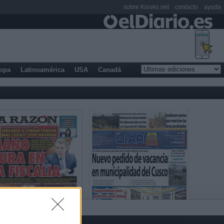
sobre Kiosko.net
contacto
ayuda
opa
Latinoamérica
USA
Canadá