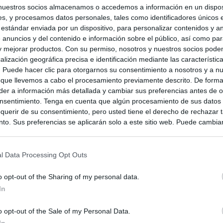
nuestros socios almacenamos o accedemos a información en un disposi
s, y procesamos datos personales, tales como identificadores únicos 
 estándar enviada por un dispositivo, para personalizar contenidos y a
 anuncios y del contenido e información sobre el público, así como pa
 y mejorar productos. Con su permiso, nosotros y nuestros socios podem
alización geográfica precisa e identificación mediante las característic
s. Puede hacer clic para otorgarnos su consentimiento a nosotros y a n
 que llevemos a cabo el procesamiento previamente descrito. De forma 
er a información más detallada y cambiar sus preferencias antes de o
nsentimiento. Tenga en cuenta que algún procesamiento de sus datos
querir de su consentimiento, pero usted tiene el derecho de rechazar t
to. Sus preferencias se aplicarán solo a este sitio web. Puede cambia
s en cualquier momento entrando de nuevo en este sitio web o visitan
privacidad.
l Data Processing Opt Outs
o opt-out of the Sharing of my personal data.
In
o opt-out of the Sale of my Personal Data.