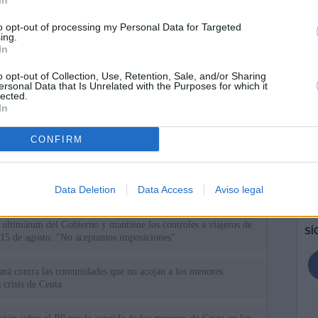
In
to opt-out of processing my Personal Data for Targeted
ing.
In
o opt-out of Collection, Use, Retention, Sale, and/or Sharing
ersonal Data that Is Unrelated with the Purposes for which it
lected.
In
CONFIRM
ias
SO
Kio
ce los controles a los viajeros procedentes de Italia en respuesta
Data Deletion
Data Access
Aviso legal
e Meloni
Nav
del
el ultimátum del Gobierno y mantiene los controles a viajeros de
SÍ
 15 de agosto: "No aceptamos imposiciones"
uará contra las comunidades que no acojan a los menores
 crisis de Ceuta