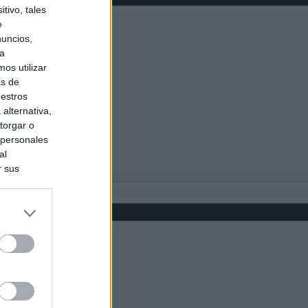
tivo, tales
e
nuncios,
ra
os utilizar
as de
uestros
alternativa,
torgar o
 personales
al
r sus
do nuestra