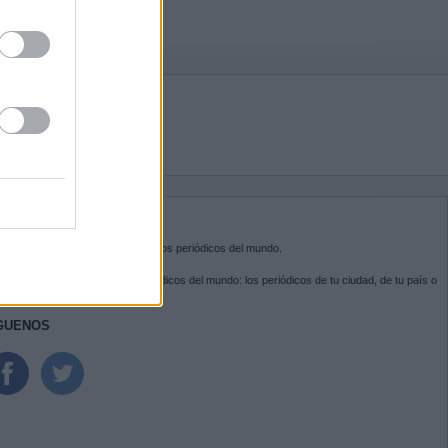
BRE KIOSKO.NET
sko.net
es la puerta de entrada a los periódicos del mundo.
ega por las portadas de los periódicos del mundo: los periódicos de tu ciudad, de tu país o
 otro extremo del mundo.
GUENOS