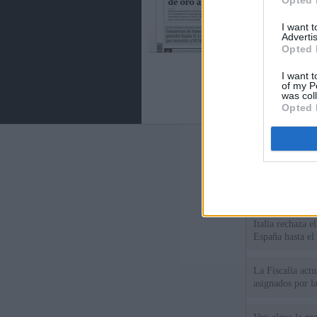
Opted 
I want 
Advertis
Opted 
I want t
of my P
was col
Opted 
Últimas notic
España reintrodu
a la negativa d
Italia rechaza 
España hasta el
La Fiscalía act
asignados por la