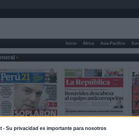
Inicio
África
Asia-Pacífico
Eur
eneral
t -
Su privacidad es importante para nosotros
Prensa Deportiva