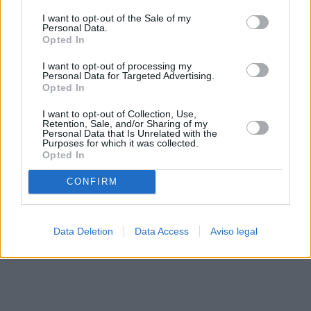
solo a este sitio web. Puede cambiar sus preferencias en
I want to opt-out of the Sale of my
cualquier momento entrando de nuevo en este sitio web o
Personal Data.
visitando nuestra política de privacidad.
Opted In
I want to opt-out of processing my
Personal Data for Targeted Advertising.
Opted In
I want to opt-out of Collection, Use,
Retention, Sale, and/or Sharing of my
Personal Data that Is Unrelated with the
Purposes for which it was collected.
Opted In
CONFIRM
Data Deletion
Data Access
Aviso legal