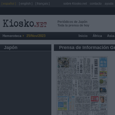
[ español ]
[ english ]
[ français ]
sobre Kiosko.net
contacto
ayuda
Periódicos de Japón
Toda la prensa de hoy
Hemeroteca
25/Nov/2023
Inicio
África
Asia
Japón
Prensa de Información G