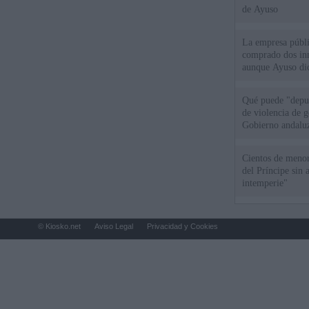
de Ayuso
La empresa públic
comprado dos inm
aunque Ayuso dic
el año"
Qué puede "depur
de violencia de g
Gobierno andalu
Cientos de menor
del Príncipe sin
intemperie"
© Kiosko.net
Aviso Legal
Privacidad y Cookies