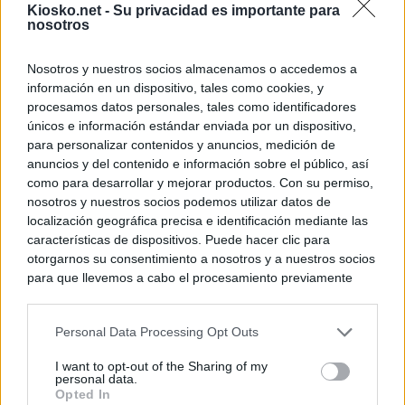
Kiosko.net -
Su privacidad es importante para
nosotros
Nosotros y nuestros socios almacenamos o accedemos a
información en un dispositivo, tales como cookies, y
procesamos datos personales, tales como identificadores
únicos e información estándar enviada por un dispositivo,
para personalizar contenidos y anuncios, medición de
anuncios y del contenido e información sobre el público, así
como para desarrollar y mejorar productos. Con su permiso,
nosotros y nuestros socios podemos utilizar datos de
localización geográfica precisa e identificación mediante las
características de dispositivos. Puede hacer clic para
otorgarnos su consentimiento a nosotros y a nuestros socios
para que llevemos a cabo el procesamiento previamente
descrito. De forma alternativa, puede acceder a información
más detallada y cambiar sus preferencias antes de otorgar o
Personal Data Processing Opt Outs
negar su consentimiento. Tenga en cuenta que algún
procesamiento de sus datos personales puede no requerir
I want to opt-out of the Sharing of my
de su consentimiento, pero usted tiene el derecho de
personal data.
rechazar tal procesamiento. Sus preferencias se aplicarán
Opted In