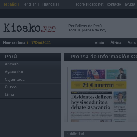
[ español ]
[ english ]
[ français ]
sobre Kiosko.net
contacto
ayuda
Periódicos de Perú
Toda la prensa de hoy
Hemeroteca
7/Dic/2021
Inicio
África
Asia
Perú
Prensa de Información G
Ancash
Ayacucho
Cajamarca
Cuzco
Lima
publicidad