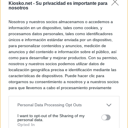
Kiosko.net -
Su privacidad es importante para
nosotros
Nosotros y nuestros socios almacenamos o accedemos a
información en un dispositivo, tales como cookies, y
procesamos datos personales, tales como identificadores
únicos e información estándar enviada por un dispositivo,
para personalizar contenidos y anuncios, medición de
anuncios y del contenido e información sobre el público, así
como para desarrollar y mejorar productos. Con su permiso,
nosotros y nuestros socios podemos utilizar datos de
localización geográfica precisa e identificación mediante las
características de dispositivos. Puede hacer clic para
otorgarnos su consentimiento a nosotros y a nuestros socios
para que llevemos a cabo el procesamiento previamente
descrito. De forma alternativa, puede acceder a información
más detallada y cambiar sus preferencias antes de otorgar o
Personal Data Processing Opt Outs
negar su consentimiento. Tenga en cuenta que algún
procesamiento de sus datos personales puede no requerir
I want to opt-out of the Sharing of my
de su consentimiento, pero usted tiene el derecho de
personal data.
rechazar tal procesamiento. Sus preferencias se aplicarán
Opted In