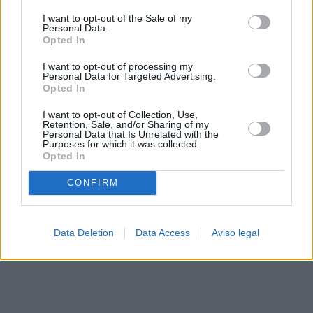
solo a este sitio web. Puede cambiar sus preferencias en
I want to opt-out of the Sale of my
cualquier momento entrando de nuevo en este sitio web o
Personal Data.
visitando nuestra política de privacidad.
Opted In
I want to opt-out of processing my
Personal Data for Targeted Advertising.
Opted In
I want to opt-out of Collection, Use,
Retention, Sale, and/or Sharing of my
Personal Data that Is Unrelated with the
Purposes for which it was collected.
Opted In
CONFIRM
Data Deletion
Data Access
Aviso legal