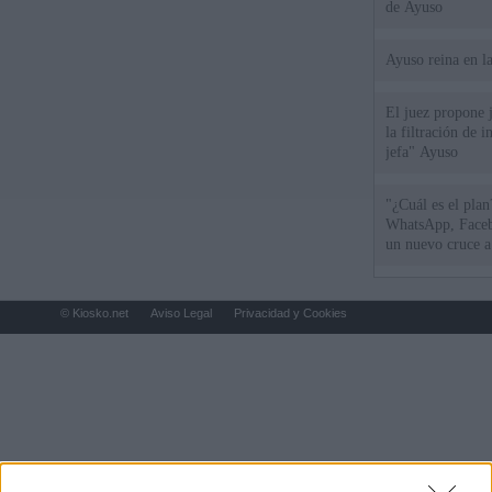
de Ayuso
Ayuso reina en l
El juez propone j
la filtración de i
jefa" Ayuso
"¿Cuál es el plan
WhatsApp, Faceb
un nuevo cruce a
15 de agosto
© Kiosko.net
Aviso Legal
Privacidad y Cookies